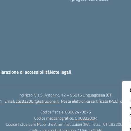
iarazione di accessibilità
Note legali
Indirizzo:
Via S. Antonino, 12 – 95015 Linguaglossa (CT)
1
Email:
ctic83200r@istruzione.it
Posta elettronica certificata (PEC):
ctic83
Codice fiscale: 83002470876
Codice meccanografico:
CTIC83200R
Codice Indice delle Pubbliche Amministrazioni (IPA): istsc_CTIC83200R
Codice unico di fatturazione (CUF): UF7TEB