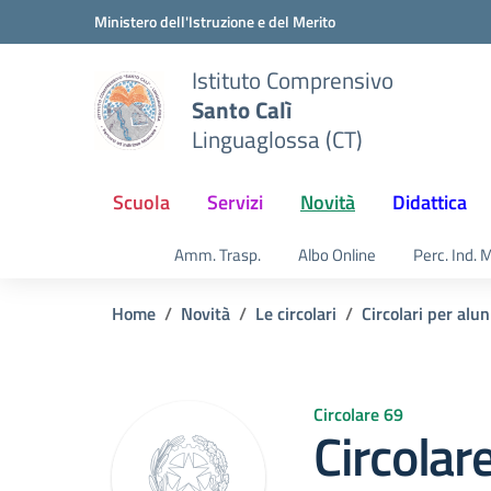
Vai ai contenuti
Vai al menu di navigazione
Vai al footer
Ministero dell'Istruzione e del Merito
Istituto Comprensivo
Santo Calì
Linguaglossa (CT)
Scuola
Servizi
Novità
Didattica
Amm. Trasp.
Albo Online
Perc. Ind. 
Home
Novità
Le circolari
Circolari per alun
Circolare 69
Circolar