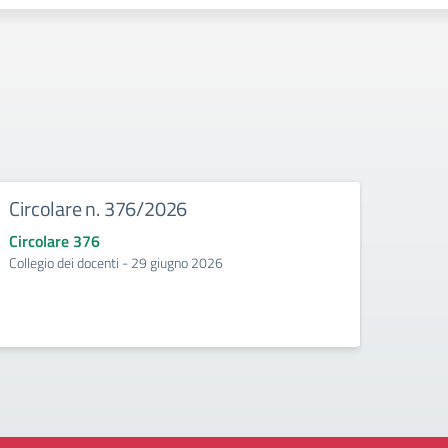
Circolare n. 376/2026
Circ
Circolare 376
Circo
Collegio dei docenti - 29 giugno 2026
Incontr
second