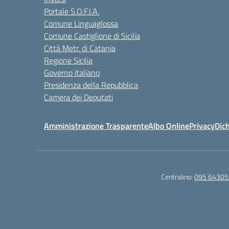
Portale S.O.F.I.A.
Comune Linguaglossa
Comune Castiglione di Sicilia
Città Metr. di Catania
Regione Sicilia
Governo italiano
Presidenza della Repubblica
Camera dei Deputati
Amministrazione Trasparente
Albo Online
Privacy
Dich
Centralino:
095 64305