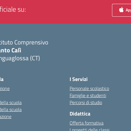
iciale su:
App
tituto Comprensivo
nto Calì
nguaglossa (CT)
Visita la pagina iniziale della scuola
la
I Servizi
zione
Personale scolastico
Famiglie e studenti
della scuola
Percorsi di studio
della scuola
Didattica
azione
Offerta formativa
I progetti delle classi