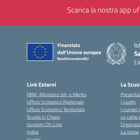
Scarica la nostra app uff
Is
Sa
Li
— 
Link Esterni
La Scuo
MIM -Ministero Istr. e Merito
Presenta
Ufficio Scolastico Regionale
I luoghi
Ufficio Scolastico Territoriale
I numeri 
Scuola in Chiaro
Le carte 
Iscrizioni On Line
Organizz
Indire
La storia
Invalsi