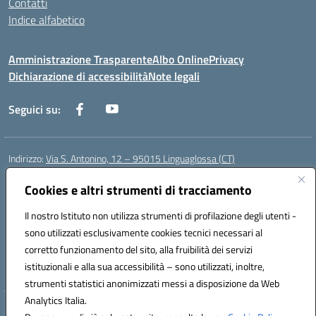
Contatti
Indice alfabetico
Amministrazione Trasparente
Albo Online
Privacy
Dichiarazione di accessibilità
Note legali
Seguici su:
Indirizzo:
Via S. Antonino, 12 – 95015 Linguaglossa (CT)
Centralino:
095 643051
Email:
ctic83200r@istruzione.it
Posta elettronica certificata (PEC):
Cookies e altri strumenti di tracciamento
ctic83200r@pec.istruzione.it
Codice fiscale: 83002470876
Il nostro Istituto non utilizza strumenti di profilazione degli utenti -
Codice meccanografico:
CTIC83200R
sono utilizzati esclusivamente cookies tecnici necessari al
Codice Indice delle Pubbliche Amministrazioni (IPA): istsc_CTIC83200R
corretto funzionamento del sito, alla fruibilità dei servizi
Codice unico di fatturazione (CUF): UF7TEB
istituzionali e alla sua accessibilità – sono utilizzati, inoltre,
strumenti statistici anonimizzati messi a disposizione da Web
Analytics Italia.
Hosting & Powered by 3D Solution S.r.l.