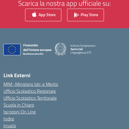
Scarica la nostra app ufficiale su:
App Store
Play Store
Istituto Comprensivo
Santo Calì
Linguaglossa (CT)
— Visita la pagina iniziale della scuola
Link Esterni
MIM -Ministero Istr. e Merito
Ufficio Scolastico Regionale
Ufficio Scolastico Territoriale
Scuola in Chiaro
Iscrizioni On Line
Indire
Invalsi