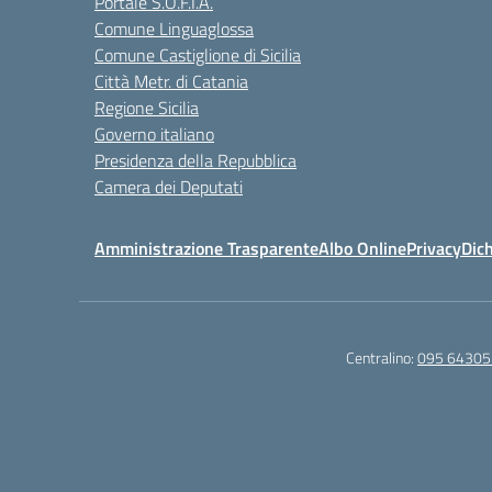
Portale S.O.F.I.A.
Comune Linguaglossa
Comune Castiglione di Sicilia
Città Metr. di Catania
Regione Sicilia
Governo italiano
Presidenza della Repubblica
Camera dei Deputati
Amministrazione Trasparente
Albo Online
Privacy
Dich
Centralino:
095 64305