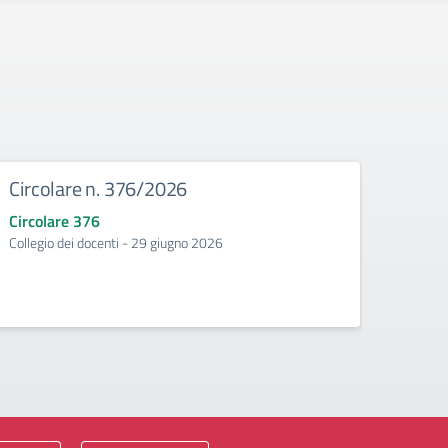
Circolare n. 376/2026
Circ
Circolare 376
Circo
Collegio dei docenti - 29 giugno 2026
Incontr
second