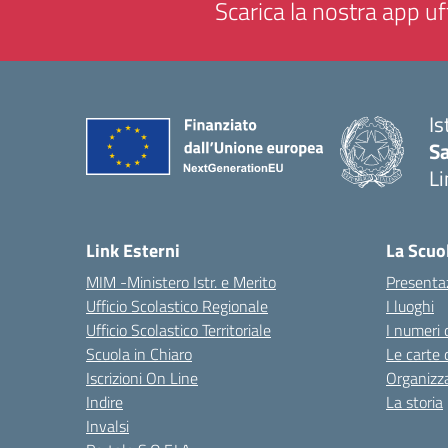
Scarica la nostra app uff
Is
Sa
Li
— 
Link Esterni
La Scuo
MIM -Ministero Istr. e Merito
Presenta
Ufficio Scolastico Regionale
I luoghi
Ufficio Scolastico Territoriale
I numeri 
Scuola in Chiaro
Le carte 
Iscrizioni On Line
Organizz
Indire
La storia
Invalsi