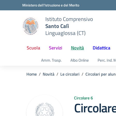
Vai ai contenuti
Vai al menu di navigazione
Vai al footer
Ministero dell'Istruzione e del Merito
Istituto Comprensivo
Santo Calì
Linguaglossa (CT)
Scuola
Servizi
Novità
Didattica
Amm. Trasp.
Albo Online
Perc. Ind. 
Home
Novità
Le circolari
Circolari per alun
Circolare 6
Circolar