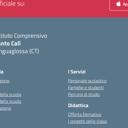
iciale su:
App
tituto Comprensivo
nto Calì
nguaglossa (CT)
Visita la pagina iniziale della scuola
la
I Servizi
zione
Personale scolastico
Famiglie e studenti
della scuola
Percorsi di studio
della scuola
Didattica
azione
Offerta formativa
I progetti delle classi