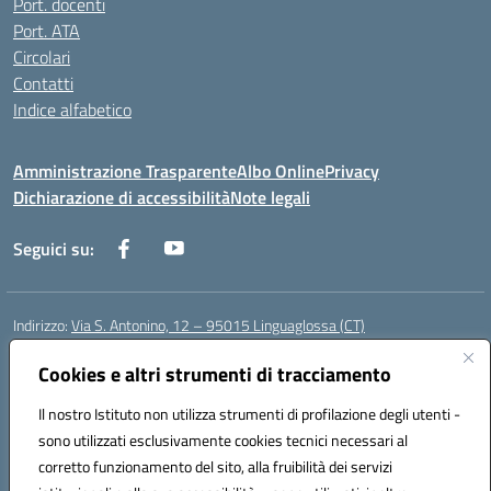
Port. docenti
Port. ATA
Circolari
Contatti
Indice alfabetico
Amministrazione Trasparente
Albo Online
Privacy
Dichiarazione di accessibilità
Note legali
Seguici su:
Indirizzo:
Via S. Antonino, 12 – 95015 Linguaglossa (CT)
Centralino:
095 643051
Email:
ctic83200r@istruzione.it
Posta elettronica certificata (PEC):
Cookies e altri strumenti di tracciamento
ctic83200r@pec.istruzione.it
Codice fiscale: 83002470876
Il nostro Istituto non utilizza strumenti di profilazione degli utenti -
Codice meccanografico:
CTIC83200R
sono utilizzati esclusivamente cookies tecnici necessari al
Codice Indice delle Pubbliche Amministrazioni (IPA): istsc_CTIC83200R
corretto funzionamento del sito, alla fruibilità dei servizi
Codice unico di fatturazione (CUF): UF7TEB