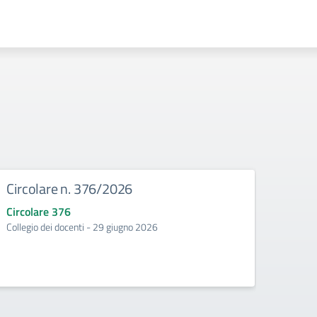
Circolare n. 376/2026
Circ
Circolare 376
Circo
Collegio dei docenti - 29 giugno 2026
Incontr
second