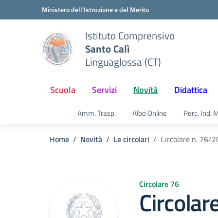
Vai ai contenuti
Vai al menu di navigazione
Vai al footer
Ministero dell'Istruzione e del Merito
Istituto Comprensivo
Santo Calì
Linguaglossa (CT)
Scuola
Servizi
Novità
Didattica
Amm. Trasp.
Albo Online
Perc. Ind. 
Home
Novità
Le circolari
Circolare n. 76/
Circolare 76
Circolar