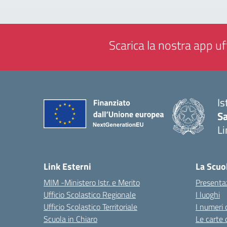
Scarica la nostra app uff
Is
Sa
Li
— 
Link Esterni
La Scuo
MIM -Ministero Istr. e Merito
Presenta
Ufficio Scolastico Regionale
I luoghi
Ufficio Scolastico Territoriale
I numeri 
Scuola in Chiaro
Le carte 