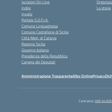
Iscrizioni On Line
Organizz
Indire
La storia
Invalsi
Portale S.O.F.I.A.
Comune Linguaglossa
Comune Castiglione di Sicilia
Città Metr. di Catania
Regione Sicilia
Governo italiano
Presidenza della Repubblica
Camera dei Deputati
Amministrazione Trasparente
Albo Online
Privacy
Dich
Centralino:
095 64305