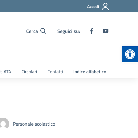
Accedi
Cerca
Seguici su:
Apr
t. ATA
Circolari
Contatti
Indice alfabetico
Personale scolastico