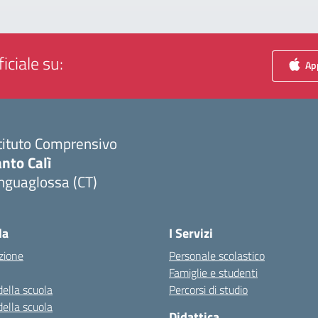
iciale su:
App
tituto Comprensivo
nto Calì
nguaglossa (CT)
Visita la pagina iniziale della scuola
la
I Servizi
zione
Personale scolastico
Famiglie e studenti
della scuola
Percorsi di studio
della scuola
Didattica