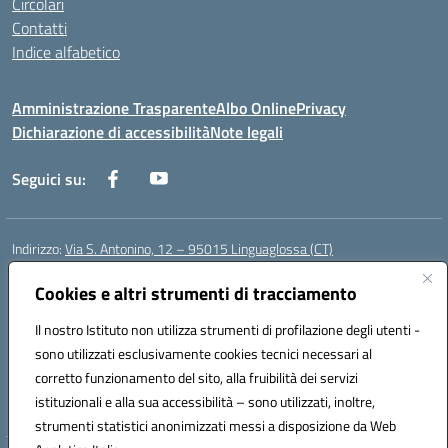
Circolari
Contatti
Indice alfabetico
Amministrazione Trasparente
Albo Online
Privacy
Dichiarazione di accessibilità
Note legali
Seguici su:
Indirizzo:
Via S. Antonino, 12 – 95015 Linguaglossa (CT)
Centralino:
095 643051
Email:
ctic83200r@istruzione.it
Posta elettronica certificata (PEC):
Cookies e altri strumenti di tracciamento
ctic83200r@pec.istruzione.it
Codice fiscale: 83002470876
Il nostro Istituto non utilizza strumenti di profilazione degli utenti -
Codice meccanografico:
CTIC83200R
sono utilizzati esclusivamente cookies tecnici necessari al
Codice Indice delle Pubbliche Amministrazioni (IPA): istsc_CTIC83200R
corretto funzionamento del sito, alla fruibilità dei servizi
Codice unico di fatturazione (CUF): UF7TEB
istituzionali e alla sua accessibilità – sono utilizzati, inoltre,
strumenti statistici anonimizzati messi a disposizione da Web