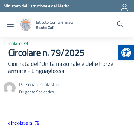
Vai ai contenuti
Vai al menu di navigazione
Vai al footer
Ministero dell'Istruzione e del Merito
Istituto Comprensivo
Santo Calì
Circolare 79
Apr
Circolare n. 79/2025
Giornata dell'Unità nazionale e delle Forze
armate - Linguaglossa
Personale scolastico
Dirigente Scolastico
circolare n. 79