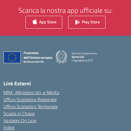
Scarica la nostra app ufficiale su:
App Store
Play Store
Istituto Comprensivo
Santo Calì
Linguaglossa (CT)
— Visita la pagina iniziale della scuola
Link Esterni
MIM -Ministero Istr. e Merito
Ufficio Scolastico Regionale
Ufficio Scolastico Territoriale
Scuola in Chiaro
Iscrizioni On Line
Indire