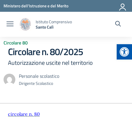
Vai ai contenuti
Vai al menu di navigazione
Vai al footer
Ministero dell'Istruzione e del Merito
Istituto Comprensivo
Santo Calì
Circolare 80
Apr
Circolare n. 80/2025
Autorizzazione uscite nel territorio
Personale scolastico
Dirigente Scolastico
circolare n. 80