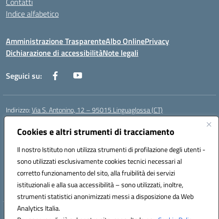
Contatti
Indice alfabetico
Amministrazione Trasparente
Albo Online
Privacy
Dichiarazione di accessibilità
Note legali
Seguici su:
Indirizzo:
Via S. Antonino, 12 – 95015 Linguaglossa (CT)
Centralino:
095 643051
Email:
ctic83200r@istruzione.it
Posta elettronica certificata (PEC):
Cookies e altri strumenti di tracciamento
ctic83200r@pec.istruzione.it
Codice fiscale: 83002470876
Il nostro Istituto non utilizza strumenti di profilazione degli utenti -
Codice meccanografico:
CTIC83200R
sono utilizzati esclusivamente cookies tecnici necessari al
Codice Indice delle Pubbliche Amministrazioni (IPA): istsc_CTIC83200R
corretto funzionamento del sito, alla fruibilità dei servizi
Codice unico di fatturazione (CUF): UF7TEB
istituzionali e alla sua accessibilità – sono utilizzati, inoltre,
strumenti statistici anonimizzati messi a disposizione da Web
Analytics Italia.
Hosting & Powered by 3D Solution S.r.l.