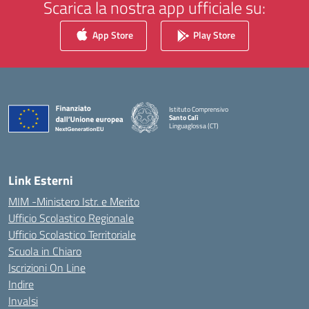
Scarica la nostra app ufficiale su:
App Store
Play Store
Istituto Comprensivo
Santo Calì
Linguaglossa (CT)
— Visita la pagina iniziale della scuola
Link Esterni
MIM -Ministero Istr. e Merito
Ufficio Scolastico Regionale
Ufficio Scolastico Territoriale
Scuola in Chiaro
Iscrizioni On Line
Indire
Invalsi