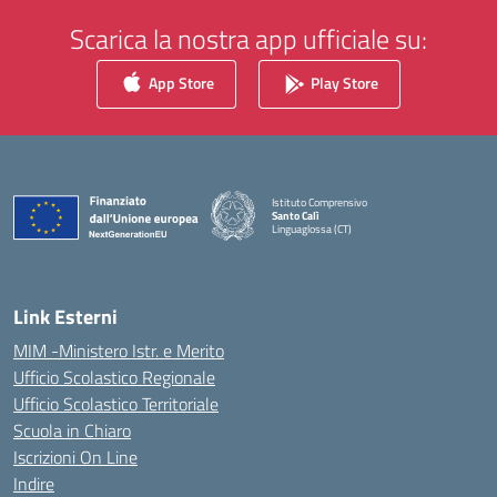
Scarica la nostra app ufficiale su:
App Store
Play Store
Istituto Comprensivo
Santo Calì
Linguaglossa (CT)
— Visita la pagina iniziale della scuola
Link Esterni
MIM -Ministero Istr. e Merito
Ufficio Scolastico Regionale
Ufficio Scolastico Territoriale
Scuola in Chiaro
Iscrizioni On Line
Indire