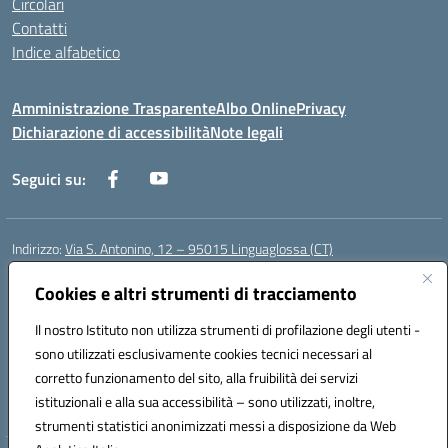
Circolari
Contatti
Indice alfabetico
Amministrazione Trasparente
Albo Online
Privacy
Dichiarazione di accessibilità
Note legali
Seguici su:
Indirizzo:
Via S. Antonino, 12 – 95015 Linguaglossa (CT)
Centralino:
095 643051
Email:
ctic83200r@istruzione.it
Posta elettronica certificata (PEC):
Cookies e altri strumenti di tracciamento
ctic83200r@pec.istruzione.it
Codice fiscale: 83002470876
Il nostro Istituto non utilizza strumenti di profilazione degli utenti -
Codice meccanografico:
CTIC83200R
sono utilizzati esclusivamente cookies tecnici necessari al
Codice Indice delle Pubbliche Amministrazioni (IPA): istsc_CTIC83200R
corretto funzionamento del sito, alla fruibilità dei servizi
Codice unico di fatturazione (CUF): UF7TEB
istituzionali e alla sua accessibilità – sono utilizzati, inoltre,
strumenti statistici anonimizzati messi a disposizione da Web