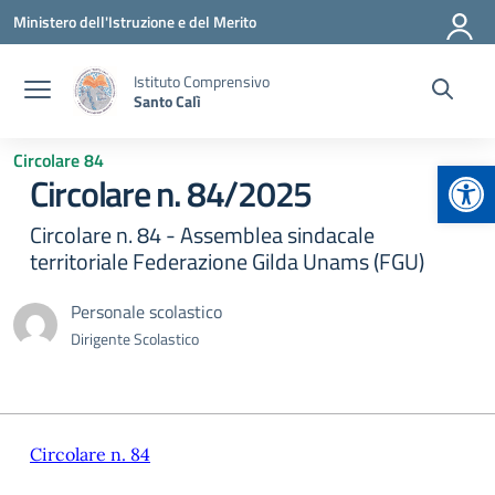
Vai ai contenuti
Vai al menu di navigazione
Vai al footer
Ministero dell'Istruzione e del Merito
Istituto Comprensivo
Santo Calì
Circolare 84
Apr
Circolare n. 84/2025
Circolare n. 84 - Assemblea sindacale
territoriale Federazione Gilda Unams (FGU)
Personale scolastico
Dirigente Scolastico
Circolare n. 84