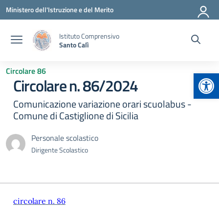
Vai ai contenuti
Vai al menu di navigazione
Vai al footer
Ministero dell'Istruzione e del Merito
Istituto Comprensivo
Santo Calì
Circolare 86
Apr
Circolare n. 86/2024
Comunicazione variazione orari scuolabus -
Comune di Castiglione di Sicilia
Personale scolastico
Dirigente Scolastico
circolare n. 86