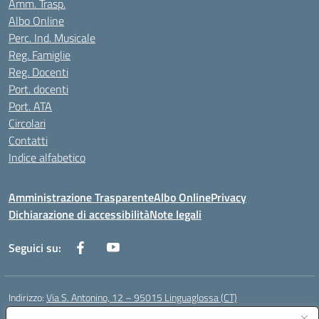
Amm. Trasp.
Albo Online
Perc. Ind. Musicale
Reg. Famiglie
Reg. Docenti
Port. docenti
Port. ATA
Circolari
Contatti
Indice alfabetico
Amministrazione Trasparente
Albo Online
Privacy
Dichiarazione di accessibilità
Note legali
Seguici su:
Indirizzo:
Via S. Antonino, 12 – 95015 Linguaglossa (CT)
Centralino:
095 643051
Email:
ctic83200r@istruzione.it