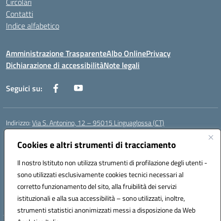
Circolari
Contatti
Indice alfabetico
Amministrazione Trasparente
Albo Online
Privacy
Dichiarazione di accessibilità
Note legali
Seguici su:
Indirizzo:
Via S. Antonino, 12 – 95015 Linguaglossa (CT)
Centralino:
095 643051
Email:
ctic83200r@istruzione.it
Posta elettronica certificata (PEC):
Cookies e altri strumenti di tracciamento
ctic83200r@pec.istruzione.it
Codice fiscale: 83002470876
Il nostro Istituto non utilizza strumenti di profilazione degli utenti -
Codice meccanografico:
CTIC83200R
sono utilizzati esclusivamente cookies tecnici necessari al
Codice Indice delle Pubbliche Amministrazioni (IPA): istsc_CTIC83200R
corretto funzionamento del sito, alla fruibilità dei servizi
Codice unico di fatturazione (CUF): UF7TEB
istituzionali e alla sua accessibilità – sono utilizzati, inoltre,
strumenti statistici anonimizzati messi a disposizione da Web