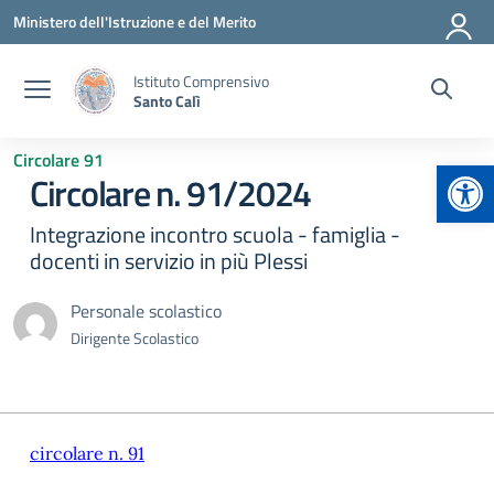
Vai ai contenuti
Vai al menu di navigazione
Vai al footer
Ministero dell'Istruzione e del Merito
Istituto Comprensivo
Santo Calì
Circolare 91
Apr
Circolare n. 91/2024
Integrazione incontro scuola - famiglia -
docenti in servizio in più Plessi
Personale scolastico
Dirigente Scolastico
circolare n. 91