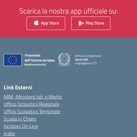
Scarica la nostra app ufficiale su:
App Store
Play Store
Istituto Comprensivo
Santo Calì
Linguaglossa (CT)
— Visita la pagina iniziale della scuola
Link Esterni
MIM -Ministero Istr. e Merito
Ufficio Scolastico Regionale
Ufficio Scolastico Territoriale
Scuola in Chiaro
Iscrizioni On Line
Indire