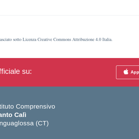
ilasciato sotto Licenza Creative Commons Attribuzione 4.0 Italia.
ficiale su:
App
stituto Comprensivo
anto Calì
inguaglossa (CT)
Visita la pagina iniziale della scuola