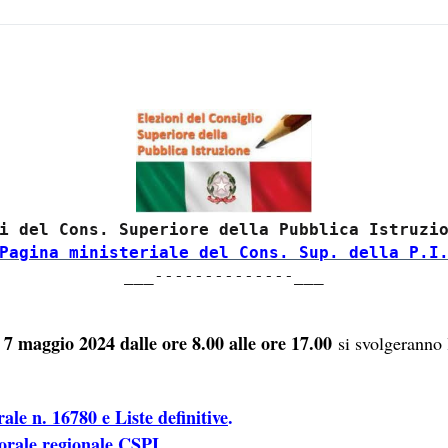
Pagina ministeriale del Cons. Sup. della P.I
___--------------___
7 maggio 2024 dalle ore 8.00 alle ore 17.00
si svolgeranno 
le n. 16780 e Liste definitive
.
ttorale regionale CSPI
.