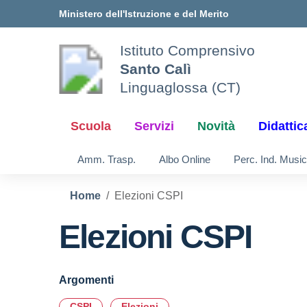
Vai ai contenuti
Vai al menu di navigazione
Vai al footer
Ministero dell'Istruzione e del Merito
Istituto Comprensivo
Santo Calì
Linguaglossa (CT)
Scuola
Servizi
Novità
Didattic
Amm. Trasp.
Albo Online
Perc. Ind. Music
Home
Elezioni CSPI
Elezioni CSPI
Argomenti
CSPI
Elezioni