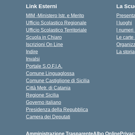
Link Esterni
La Scu
MIM -Ministero Istr. e Merito
Present
Ufficio Scolastico Regionale
I luoghi
Ufficio Scolastico Territoriale
I numeri
Scuola in Chiaro
Le carte
Iscrizioni On Line
Organiz
Indire
La storia
Invalsi
Portale S.O.F.I.A.
Comune Linguaglossa
Comune Castiglione di Sicilia
Città Metr. di Catania
Regione Sicilia
Governo italiano
Presidenza della Repubblica
Camera dei Deputati
Amministrazione Trasparente
Albo Online
Privac