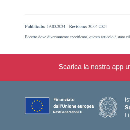
Pubblicato:
Revisione:
19.03.2024
-
30.04.2024
Eccetto dove diversamente specificato, questo articolo è stato r
Scarica la nostra app uf
I
S
L
— 