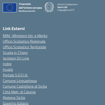
Istituto Comprensivo
Santo Calì
Linguaglossa (CT)
— Visita la pagina iniziale della scuola
Link Esterni
MIM -Ministero Istr. e Merito
Ufficio Scolastico Regionale
Ufficio Scolastico Territoriale
Scuola in Chiaro
Iscrizioni On Line
Indire
Invalsi
Portale S.O.F.I.A.
Comune Linguaglossa
Comune Castiglione di Sicilia
Città Metr. di Catania
Regione Sicilia
Governo italiano