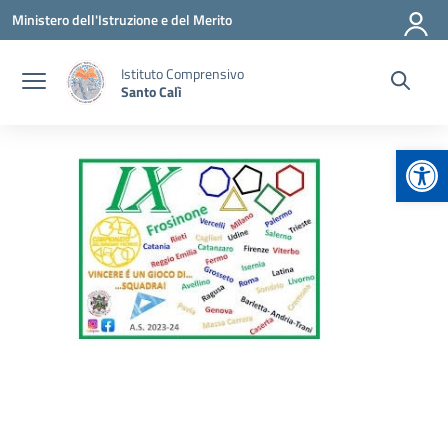
Vai ai contenuti
Vai al menu di navigazione
Vai al footer
Ministero dell'Istruzione e del Merito
Istituto Comprensivo
Santo Calì
Apr