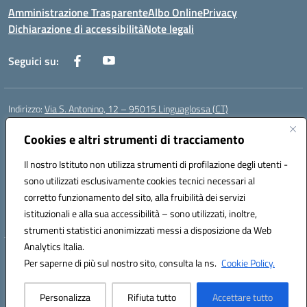
Amministrazione Trasparente
Albo Online
Privacy
Dichiarazione di accessibilità
Note legali
Seguici su:
Indirizzo:
Via S. Antonino, 12 – 95015 Linguaglossa (CT)
Centralino:
095 643051
Email:
ctic83200r@istruzione.it
Cookies e altri strumenti di tracciamento
Posta elettronica certificata (PEC):
ctic83200r@pec.istruzione.it
Codice fiscale: 83002470876
Il nostro Istituto non utilizza strumenti di profilazione degli utenti -
Codice meccanografico:
CTIC83200R
sono utilizzati esclusivamente cookies tecnici necessari al
Codice Indice delle Pubbliche Amministrazioni (IPA): istsc_CTIC83200R
corretto funzionamento del sito, alla fruibilità dei servizi
Codice unico di fatturazione (CUF): UF7TEB
istituzionali e alla sua accessibilità – sono utilizzati, inoltre,
strumenti statistici anonimizzati messi a disposizione da Web
Analytics Italia.
Hosting & Powered by 3D Solution S.r.l.
Per saperne di più sul nostro sito, consulta la ns.
Cookie Policy.
Concept & Design by Designers Italia
Personalizza
Rifiuta tutto
Accettare tutto