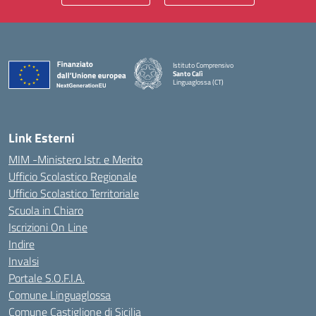
Istituto Comprensivo
Santo Calì
Linguaglossa (CT)
— Visita la pagina iniziale della scuola
Link Esterni
MIM -Ministero Istr. e Merito
Ufficio Scolastico Regionale
Ufficio Scolastico Territoriale
Scuola in Chiaro
Iscrizioni On Line
Indire
Invalsi
Portale S.O.F.I.A.
Comune Linguaglossa
Comune Castiglione di Sicilia