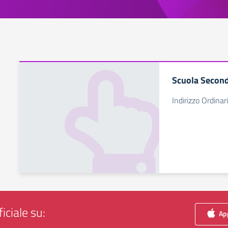
Scuola Second
Indirizzo Ordinar
iciale su:
App