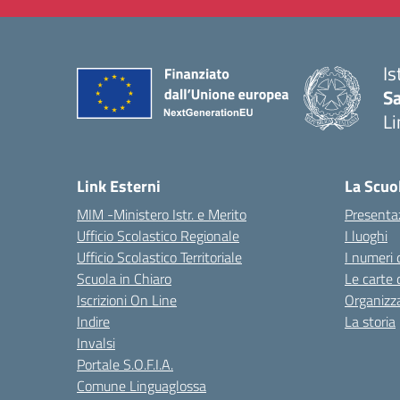
Is
Sa
Li
— 
Link Esterni
La Scuo
MIM -Ministero Istr. e Merito
Presenta
Ufficio Scolastico Regionale
I luoghi
Ufficio Scolastico Territoriale
I numeri 
Scuola in Chiaro
Le carte 
Iscrizioni On Line
Organizz
Indire
La storia
Invalsi
Portale S.O.F.I.A.
Comune Linguaglossa