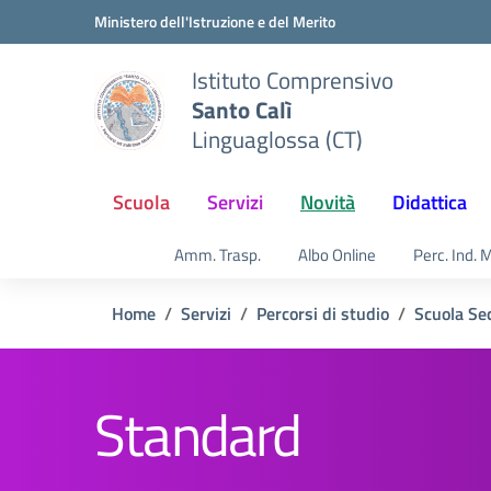
Vai ai contenuti
Vai al menu di navigazione
Vai al footer
Ministero dell'Istruzione e del Merito
Istituto Comprensivo
Santo Calì
Linguaglossa (CT)
Scuola
Servizi
Novità
Didattica
Amm. Trasp.
Albo Online
Perc. Ind. 
Home
Servizi
Percorsi di studio
Scuola Se
Standard