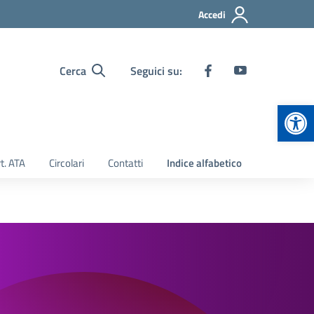
Accedi
Cerca
Seguici su:
Apr
t. ATA
Circolari
Contatti
Indice alfabetico