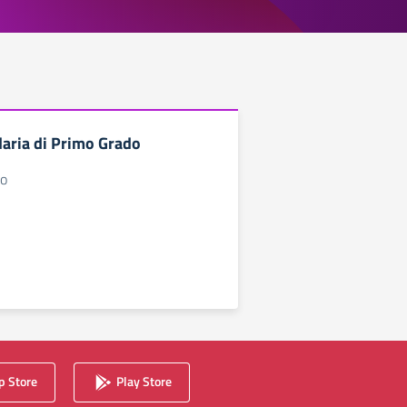
aria di Primo Grado
io
 Store
Play Store