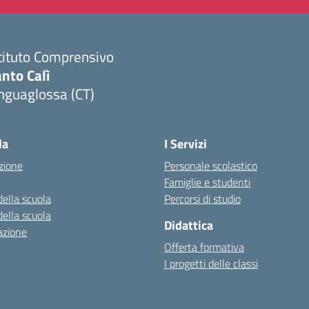
tituto Comprensivo
nto Calì
nguaglossa (CT)
Visita la pagina iniziale della scuola
la
I Servizi
zione
Personale scolastico
Famiglie e studenti
della scuola
Percorsi di studio
della scuola
Didattica
azione
Offerta formativa
I progetti delle classi