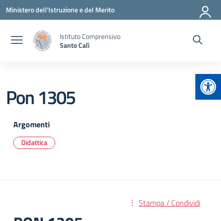
Vai ai contenuti
Vai al menu di navigazione
Vai al footer
Ministero dell'Istruzione e del Merito
Istituto Comprensivo
Santo Calì
Apr
Pon 1305
Argomenti
Didattica
Stampa / Condividi