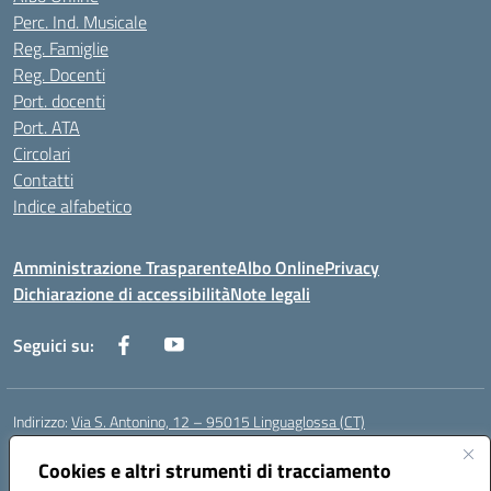
Perc. Ind. Musicale
Reg. Famiglie
Reg. Docenti
Port. docenti
Port. ATA
Circolari
Contatti
Indice alfabetico
Amministrazione Trasparente
Albo Online
Privacy
Dichiarazione di accessibilità
Note legali
Seguici su:
Indirizzo:
Via S. Antonino, 12 – 95015 Linguaglossa (CT)
Centralino:
095 643051
Email:
ctic83200r@istruzione.it
Posta elettronica certificata (PEC):
Cookies e altri strumenti di tracciamento
ctic83200r@pec.istruzione.it