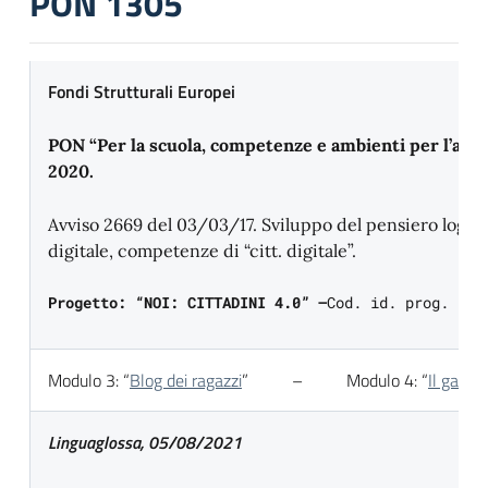
PON 1305
Fondi Strutturali Europei
PON “Per la scuola, competenze e ambienti per l’ap
2020.
Avviso 2669 del 03/03/17. Sviluppo del pensiero logic
digitale, competenze di “citt. digitale”.
Progetto: “NOI: CITTADINI 4.0” –
Cod. id. prog. 10.
Modulo 3: “
Blog dei ragazzi
” – Modulo 4: “
Il gazze
Linguaglossa, 05/08/2021