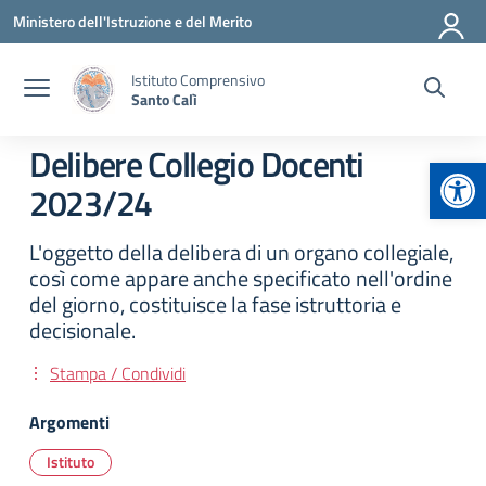
Vai ai contenuti
Vai al menu di navigazione
Vai al footer
Ministero dell'Istruzione e del Merito
Istituto Comprensivo
Santo Calì
Delibere Collegio Docenti
Apr
2023/24
L'oggetto della delibera di un organo collegiale,
così come appare anche specificato nell'ordine
del giorno, costituisce la fase istruttoria e
decisionale.
Stampa / Condividi
Argomenti
Istituto