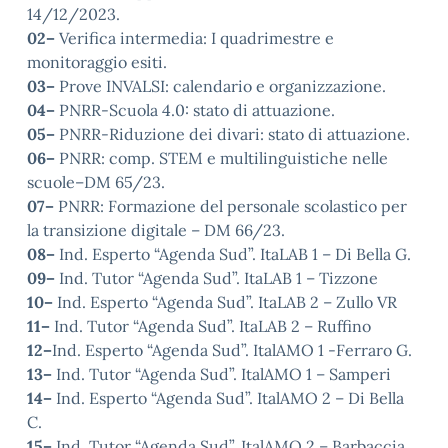
14/12/2023.
02–
Verifica intermedia: I quadrimestre e
monitoraggio esiti.
03–
Prove INVALSI: calendario e organizzazione.
04–
PNRR-Scuola 4.0: stato di attuazione.
05–
PNRR-Riduzione dei divari: stato di attuazione.
06–
PNRR: comp. STEM e multilinguistiche nelle
scuole–DM 65/23.
07–
PNRR: Formazione del personale scolastico per
la transizione digitale – DM 66/23.
08–
Ind. Esperto “Agenda Sud”. ItaLAB 1 – Di Bella G.
09–
Ind. Tutor “Agenda Sud”. ItaLAB 1 – Tizzone
10–
Ind. Esperto “Agenda Sud”. ItaLAB 2 – Zullo VR
11–
Ind. Tutor “Agenda Sud”. ItaLAB 2 – Ruffino
12–
Ind. Esperto “Agenda Sud”. ItalAMO 1 -Ferraro G.
13–
Ind. Tutor “Agenda Sud”. ItalAMO 1 – Samperi
14–
Ind. Esperto “Agenda Sud”. ItalAMO 2 – Di Bella
C.
15–
Ind. Tutor “Agenda Sud”. ItalAMO 2 – Barbaccia