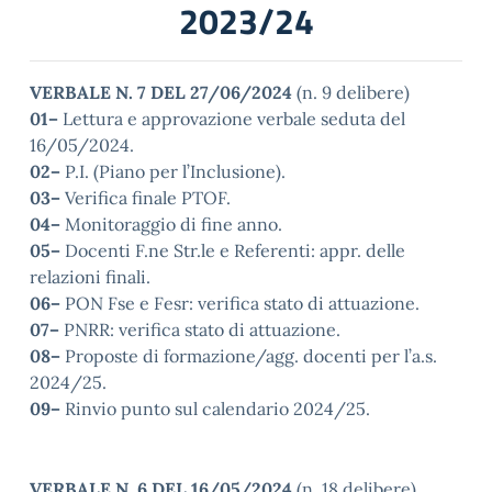
2023/24
VERBALE N. 7 DEL 27/06/2024
(n. 9 delibere)
01–
Lettura e approvazione verbale seduta del
16/05/2024.
02–
P.I. (Piano per l’Inclusione).
03–
Verifica finale PTOF.
04–
Monitoraggio di fine anno.
05–
Docenti F.ne Str.le e Referenti: appr. delle
relazioni finali.
06–
PON Fse e Fesr: verifica stato di attuazione.
07–
PNRR: verifica stato di attuazione.
08–
Proposte di formazione/agg. docenti per l’a.s.
2024/25.
09–
Rinvio punto sul calendario 2024/25.
VERBALE N. 6 DEL 16/05/2024
(n. 18 delibere)