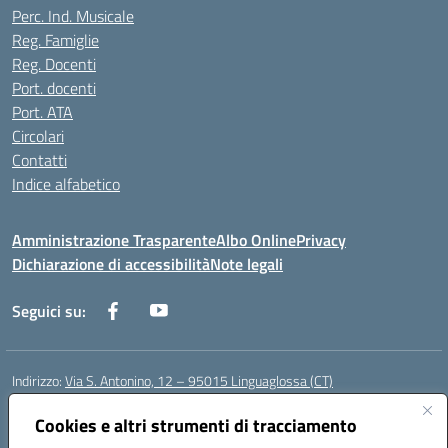
Perc. Ind. Musicale
Reg. Famiglie
Reg. Docenti
Port. docenti
Port. ATA
Circolari
Contatti
Indice alfabetico
Amministrazione Trasparente
Albo Online
Privacy
Dichiarazione di accessibilità
Note legali
Seguici su:
Indirizzo:
Via S. Antonino, 12 – 95015 Linguaglossa (CT)
Centralino:
095 643051
Email:
ctic83200r@istruzione.it
Posta elettronica certificata (PEC):
Cookies e altri strumenti di tracciamento
ctic83200r@pec.istruzione.it