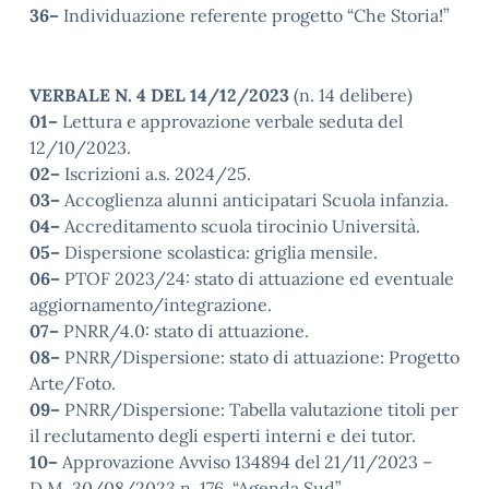
36–
Individuazione referente progetto “Che Storia!”
VERBALE N. 4 DEL 14/12/2023
(n. 14 delibere)
01–
Lettura e approvazione verbale seduta del
12/10/2023.
02–
Iscrizioni a.s. 2024/25.
03–
Accoglienza alunni anticipatari Scuola infanzia.
04–
Accreditamento scuola tirocinio Università.
05–
Dispersione scolastica: griglia mensile.
06–
PTOF 2023/24: stato di attuazione ed eventuale
aggiornamento/integrazione.
07–
PNRR/4.0: stato di attuazione.
08–
PNRR/Dispersione: stato di attuazione: Progetto
Arte/Foto.
09–
PNRR/Dispersione: Tabella valutazione titoli per
il reclutamento degli esperti interni e dei tutor.
10–
Approvazione Avviso 134894 del 21/11/2023 –
D.M. 30/08/2023 n. 176, “Agenda Sud”.