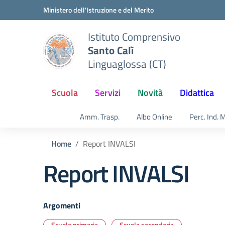
Vai ai contenuti
Vai al menu di navigazione
Vai al footer
Ministero dell'Istruzione e del Merito
Istituto Comprensivo
Santo Calì
Linguaglossa (CT)
Scuola
Servizi
Novità
Didattica
Amm. Trasp.
Albo Online
Perc. Ind. 
Home
Report INVALSI
Report INVALSI
Argomenti
Scuola primaria
Scuola secondaria