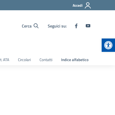
Accedi
Cerca
Seguici su:
Apr
t. ATA
Circolari
Contatti
Indice alfabetico