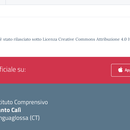
è stato rilasciato sotto Licenza Creative Commons Attribuzione 4.0 It
iciale su:
App
tituto Comprensivo
nto Calì
nguaglossa (CT)
Visita la pagina iniziale della scuola