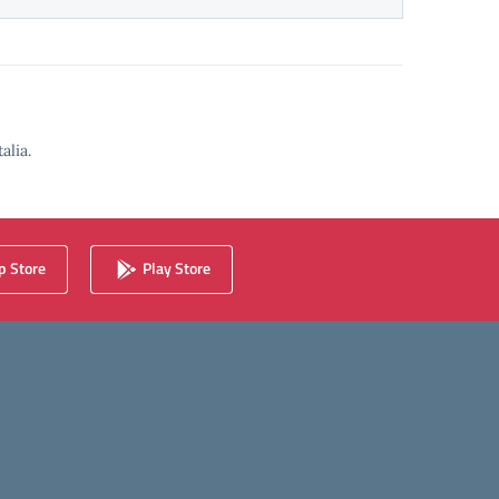
alia.
 Store
Play Store