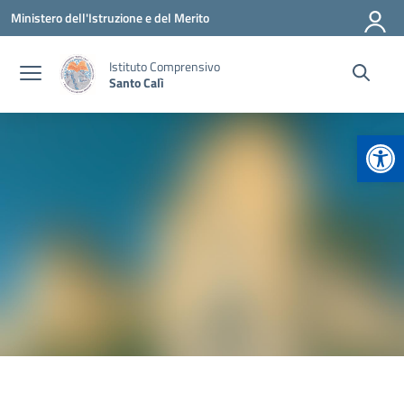
Vai ai contenuti
Vai al menu di navigazione
Vai al footer
Ministero dell'Istruzione e del Merito
Istituto Comprensivo
Santo Calì
Apr