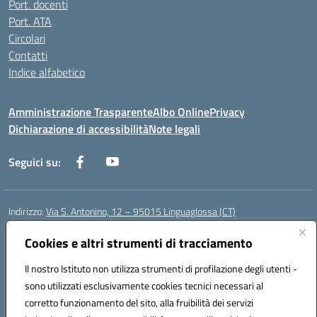
Port. docenti
Port. ATA
Circolari
Contatti
Indice alfabetico
Amministrazione Trasparente
Albo Online
Privacy
Dichiarazione di accessibilità
Note legali
Seguici su:
Indirizzo:
Via S. Antonino, 12 – 95015 Linguaglossa (CT)
Centralino:
095 643051
Email:
ctic83200r@istruzione.it
Posta elettronica certificata (PEC):
Cookies e altri strumenti di tracciamento
ctic83200r@pec.istruzione.it
Codice fiscale: 83002470876
Il nostro Istituto non utilizza strumenti di profilazione degli utenti -
Codice meccanografico:
CTIC83200R
sono utilizzati esclusivamente cookies tecnici necessari al
Codice Indice delle Pubbliche Amministrazioni (IPA): istsc_CTIC83200R
corretto funzionamento del sito, alla fruibilità dei servizi
Codice unico di fatturazione (CUF): UF7TEB