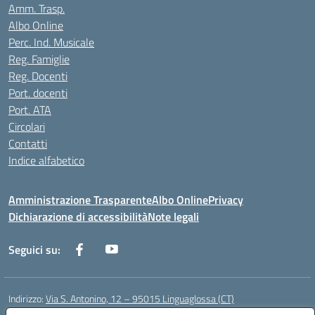
Amm. Trasp.
Albo Online
Perc. Ind. Musicale
Reg. Famiglie
Reg. Docenti
Port. docenti
Port. ATA
Circolari
Contatti
Indice alfabetico
Amministrazione Trasparente
Albo Online
Privacy
Dichiarazione di accessibilità
Note legali
Seguici su:
Indirizzo:
Via S. Antonino, 12 – 95015 Linguaglossa (CT)
Centralino:
095 643051
Email:
ctic83200r@istruzione.it