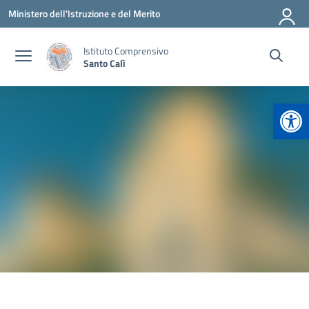
Vai ai contenuti
Vai al menu di navigazione
Vai al footer
Ministero dell'Istruzione e del Merito
Istituto Comprensivo
Santo Calì
Apr