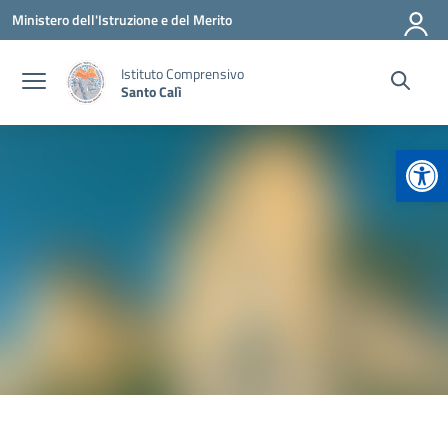
Vai ai contenuti
Vai al menu di navigazione
Vai al footer
Ministero dell'Istruzione e del Merito
Istituto Comprensivo
Santo Calì
Apr