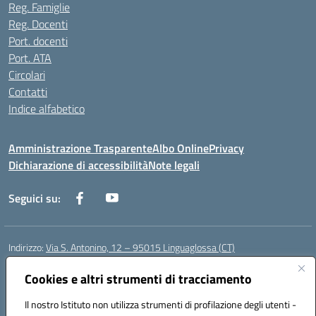
Reg. Famiglie
Reg. Docenti
Port. docenti
Port. ATA
Circolari
Contatti
Indice alfabetico
Amministrazione Trasparente
Albo Online
Privacy
Dichiarazione di accessibilità
Note legali
Seguici su:
Indirizzo:
Via S. Antonino, 12 – 95015 Linguaglossa (CT)
Centralino:
095 643051
Email:
ctic83200r@istruzione.it
Posta elettronica certificata (PEC):
Cookies e altri strumenti di tracciamento
ctic83200r@pec.istruzione.it
Codice fiscale: 83002470876
Il nostro Istituto non utilizza strumenti di profilazione degli utenti -