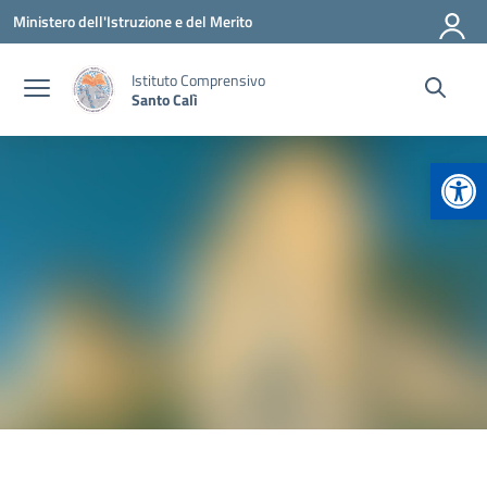
Vai ai contenuti
Vai al menu di navigazione
Vai al footer
Ministero dell'Istruzione e del Merito
Istituto Comprensivo
Santo Calì
Apr