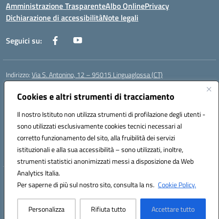
Amministrazione Trasparente
Albo Online
Privacy
Dichiarazione di accessibilità
Note legali
Seguici su:
Indirizzo:
Via S. Antonino, 12 – 95015 Linguaglossa (CT)
Centralino:
095 643051
Email:
ctic83200r@istruzione.it
Posta elettronica certificata (PEC):
Cookies e altri strumenti di tracciamento
ctic83200r@pec.istruzione.it
Codice fiscale: 83002470876
Il nostro Istituto non utilizza strumenti di profilazione degli utenti -
Codice meccanografico:
CTIC83200R
sono utilizzati esclusivamente cookies tecnici necessari al
Codice Indice delle Pubbliche Amministrazioni (IPA): istsc_CTIC83200R
corretto funzionamento del sito, alla fruibilità dei servizi
Codice unico di fatturazione (CUF): UF7TEB
istituzionali e alla sua accessibilità – sono utilizzati, inoltre,
strumenti statistici anonimizzati messi a disposizione da Web
Analytics Italia.
Hosting & Powered by 3D Solution S.r.l.
Per saperne di più sul nostro sito, consulta la ns.
Cookie Policy.
Concept & Design by Designers Italia
Personalizza
Rifiuta tutto
Accettare tutto