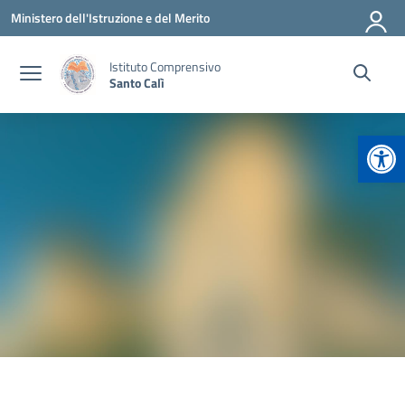
Vai ai contenuti
Vai al menu di navigazione
Vai al footer
Ministero dell'Istruzione e del Merito
Istituto Comprensivo
Santo Calì
Apr