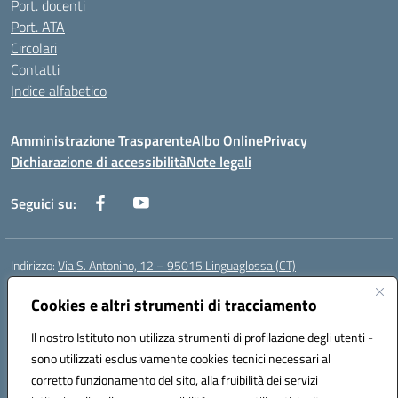
Port. docenti
Port. ATA
Circolari
Contatti
Indice alfabetico
Amministrazione Trasparente
Albo Online
Privacy
Dichiarazione di accessibilità
Note legali
Seguici su:
Indirizzo:
Via S. Antonino, 12 – 95015 Linguaglossa (CT)
Centralino:
095 643051
Email:
ctic83200r@istruzione.it
Posta elettronica certificata (PEC):
Cookies e altri strumenti di tracciamento
ctic83200r@pec.istruzione.it
Codice fiscale: 83002470876
Il nostro Istituto non utilizza strumenti di profilazione degli utenti -
Codice meccanografico:
CTIC83200R
sono utilizzati esclusivamente cookies tecnici necessari al
Codice Indice delle Pubbliche Amministrazioni (IPA): istsc_CTIC83200R
corretto funzionamento del sito, alla fruibilità dei servizi
Codice unico di fatturazione (CUF): UF7TEB