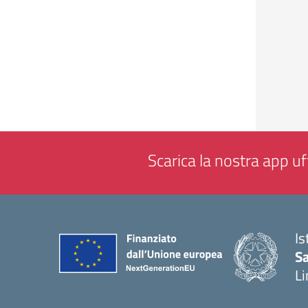
Scarica la nostra app uff
Is
Sa
Li
— 