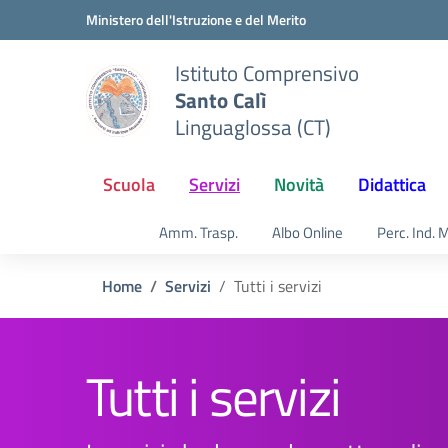
Vai ai contenuti
Vai al menu di navigazione
Vai al footer
Ministero dell'Istruzione e del Merito
Istituto Comprensivo
Santo Calì
Linguaglossa (CT)
Scuola
Servizi
Novità
Didattica
Amm. Trasp.
Albo Online
Perc. Ind. 
Home
Servizi
Tutti i servizi
Tutti i servizi