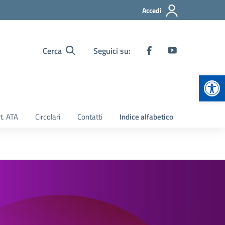
Accedi
Cerca
Seguici su:
Apr
t. ATA
Circolari
Contatti
Indice alfabetico