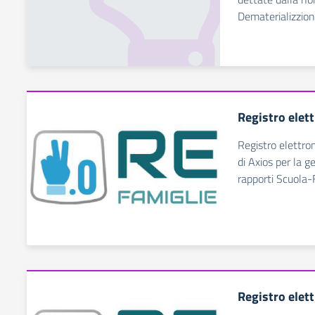
Dematerializzio
Registro elet
Registro elettro
di Axios per la g
rapporti Scuola-
Registro elet