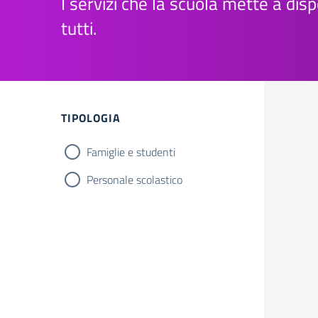
I servizi che la scuola mette a disp
tutti.
Filtri
TIPOLOGIA
Famiglie e studenti
Personale scolastico