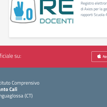
Registro elettro
di Axios per la g
rapporti Scuola-
iciale su:
App
tituto Comprensivo
nto Calì
nguaglossa (CT)
Visita la pagina iniziale della scuola