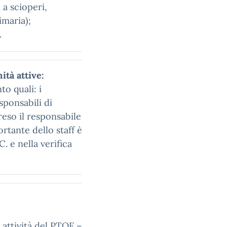
 a scioperi,
imaria);
.
ità attive:
to quali: i
sponsabili di
reso il responsabile
rtante dello staff è
C. e nella verifica
 attività del PTOF –