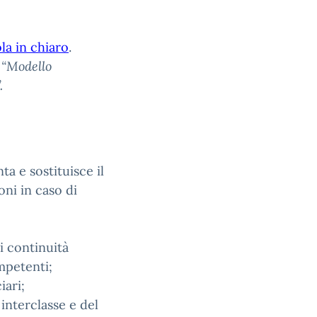
a in chiaro
.
 “Modello
.
a e sostituisce il
oni in caso di
i continuità
mpetenti;
iari;
 interclasse e del