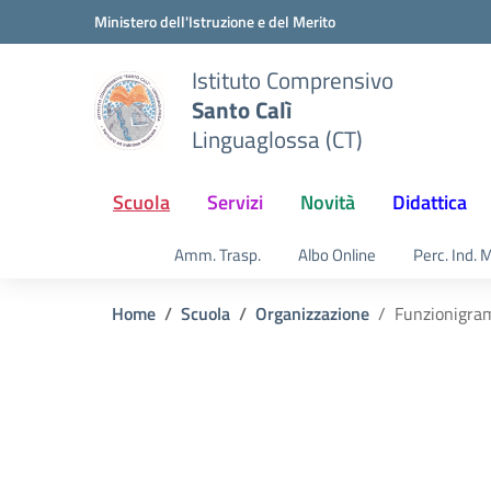
Vai ai contenuti
Vai al menu di navigazione
Vai al footer
Ministero dell'Istruzione e del Merito
Istituto Comprensivo
Santo Calì
Linguaglossa (CT)
Scuola
Servizi
Novità
Didattica
Amm. Trasp.
Albo Online
Perc. Ind. 
Home
Scuola
Organizzazione
Funzionigr