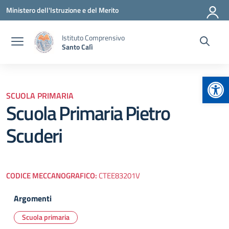
Vai ai contenuti
Vai al menu di navigazione
Vai al footer
Ministero dell'Istruzione e del Merito
Istituto Comprensivo
Santo Calì
Apr
SCUOLA PRIMARIA
Scuola Primaria Pietro
Scuderi
CODICE MECCANOGRAFICO:
CTEE83201V
Argomenti
Scuola primaria