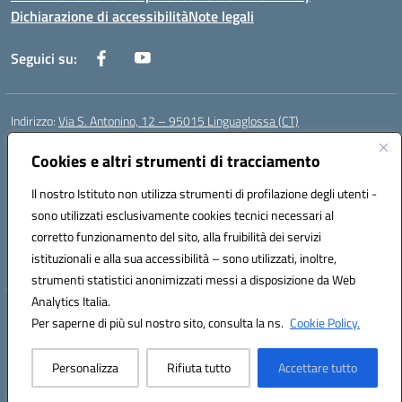
Dichiarazione di accessibilità
Note legali
Seguici su:
Indirizzo:
Via S. Antonino, 12 – 95015 Linguaglossa (CT)
Centralino:
095 643051
Email:
ctic83200r@istruzione.it
Posta elettronica certificata (PEC):
Cookies e altri strumenti di tracciamento
ctic83200r@pec.istruzione.it
Codice fiscale: 83002470876
Il nostro Istituto non utilizza strumenti di profilazione degli utenti -
Codice meccanografico:
CTIC83200R
sono utilizzati esclusivamente cookies tecnici necessari al
Codice Indice delle Pubbliche Amministrazioni (IPA): istsc_CTIC83200R
corretto funzionamento del sito, alla fruibilità dei servizi
Codice unico di fatturazione (CUF): UF7TEB
istituzionali e alla sua accessibilità – sono utilizzati, inoltre,
strumenti statistici anonimizzati messi a disposizione da Web
Analytics Italia.
Hosting & Powered by 3D Solution S.r.l.
Per saperne di più sul nostro sito, consulta la ns.
Cookie Policy.
Concept & Design by Designers Italia
Personalizza
Rifiuta tutto
Accettare tutto