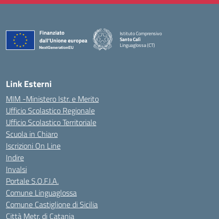
Istituto Comprensivo
Santo Calì
Linguaglossa (CT)
— Visita la pagina iniziale della scuola
Link Esterni
MIM -Ministero Istr. e Merito
Ufficio Scolastico Regionale
Ufficio Scolastico Territoriale
Scuola in Chiaro
Iscrizioni On Line
Indire
Invalsi
Portale S.O.F.I.A.
Comune Linguaglossa
Comune Castiglione di Sicilia
Città Metr. di Catania