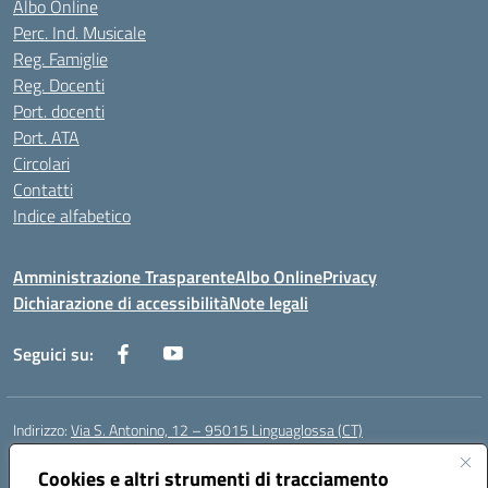
Albo Online
Perc. Ind. Musicale
Reg. Famiglie
Reg. Docenti
Port. docenti
Port. ATA
Circolari
Contatti
Indice alfabetico
Amministrazione Trasparente
Albo Online
Privacy
Dichiarazione di accessibilità
Note legali
Seguici su:
Indirizzo:
Via S. Antonino, 12 – 95015 Linguaglossa (CT)
Centralino:
095 643051
Email:
ctic83200r@istruzione.it
Posta elettronica certificata (PEC):
Cookies e altri strumenti di tracciamento
ctic83200r@pec.istruzione.it