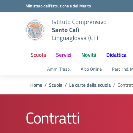
Vai ai contenuti
Vai al menu di navigazione
Vai al footer
Ministero dell'Istruzione e del Merito
Istituto Comprensivo
Santo Calì
Linguaglossa (CT)
Scuola
Servizi
Novità
Didattica
Amm. Trasp.
Albo Online
Perc. Ind. 
Home
Scuola
Le carte della scuola
Contrat
Contratti