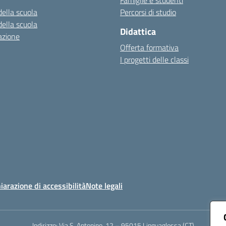
Famiglie e studenti
della scuola
Percorsi di studio
della scuola
Didattica
azione
Offerta formativa
I progetti delle classi
iarazione di accessibilità
Note legali
Indirizzo:
Via S. Antonino, 12 – 95015 Linguaglossa (CT)