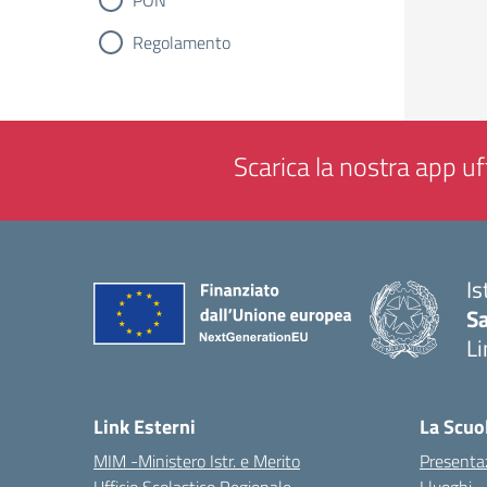
PON
Regolamento
Scarica la nostra app uff
Is
Sa
Li
— 
Link Esterni
La Scuo
MIM -Ministero Istr. e Merito
Presenta