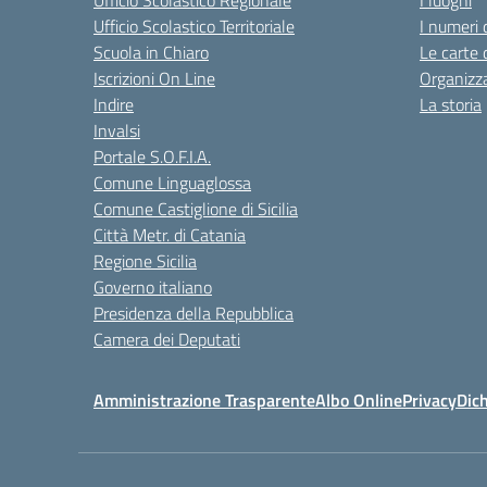
Ufficio Scolastico Regionale
I luoghi
Ufficio Scolastico Territoriale
I numeri 
Scuola in Chiaro
Le carte 
Iscrizioni On Line
Organizz
Indire
La storia
Invalsi
Portale S.O.F.I.A.
Comune Linguaglossa
Comune Castiglione di Sicilia
Città Metr. di Catania
Regione Sicilia
Governo italiano
Presidenza della Repubblica
Camera dei Deputati
Amministrazione Trasparente
Albo Online
Privacy
Dich