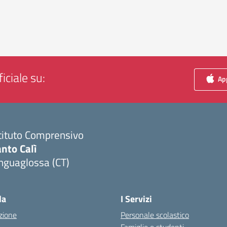
iciale su:
App
tituto Comprensivo
nto Calì
nguaglossa (CT)
Visita la pagina iniziale della scuola
la
I Servizi
zione
Personale scolastico