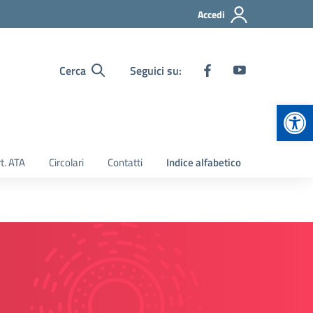
Accedi
Cerca
Seguici su:
Apr
t. ATA
Circolari
Contatti
Indice alfabetico