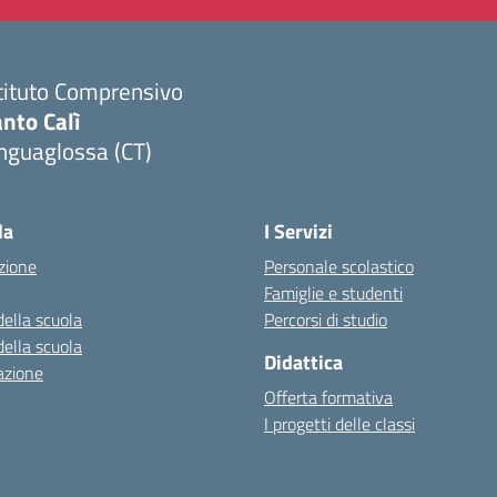
tituto Comprensivo
nto Calì
nguaglossa (CT)
Visita la pagina iniziale della scuola
la
I Servizi
zione
Personale scolastico
Famiglie e studenti
della scuola
Percorsi di studio
della scuola
Didattica
azione
Offerta formativa
I progetti delle classi