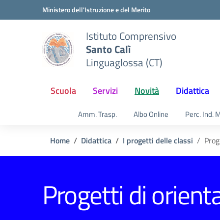
Vai ai contenuti
Vai al menu di navigazione
Vai al footer
Ministero dell'Istruzione e del Merito
Istituto Comprensivo
Santo Calì
Linguaglossa (CT)
Scuola
Servizi
Novità
Didattica
Amm. Trasp.
Albo Online
Perc. Ind. 
Home
Didattica
I progetti delle classi
Prog
Progetti di orien