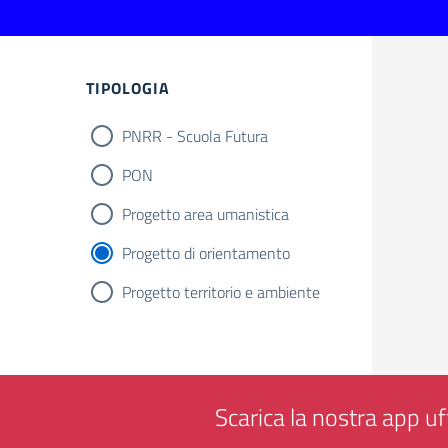
Filtri
TIPOLOGIA
PNRR - Scuola Futura
PON
Progetto area umanistica
Progetto di orientamento
Progetto territorio e ambiente
Scarica la nostra app uff