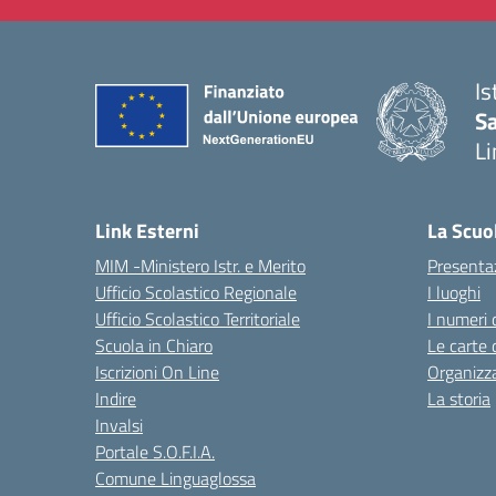
Is
Sa
Li
— 
Link Esterni
La Scuo
MIM -Ministero Istr. e Merito
Presenta
Ufficio Scolastico Regionale
I luoghi
Ufficio Scolastico Territoriale
I numeri 
Scuola in Chiaro
Le carte 
Iscrizioni On Line
Organizz
Indire
La storia
Invalsi
Portale S.O.F.I.A.
Comune Linguaglossa