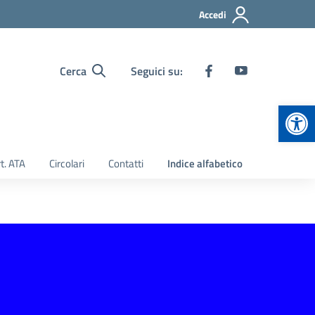
Accedi
Cerca
Seguici su:
Apr
t. ATA
Circolari
Contatti
Indice alfabetico