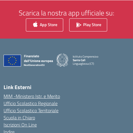
Scarica la nostra app ufficiale su:
App Store
Play Store
Istituto Comprensivo
Santo Calì
Linguaglossa (CT)
— Visita la pagina iniziale della scuola
Link Esterni
MIM -Ministero Istr. e Merito
Ufficio Scolastico Regionale
Ufficio Scolastico Territoriale
Scuola in Chiaro
Iscrizioni On Line
Indire