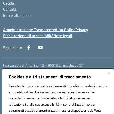
Circolari
Contatti
Indice alfabetico
Amministrazione Trasparente
Albo Online
Privacy
Dichiarazione di accessibilità
Note legali
Seguici su:
Indirizzo:
Via S. Antonino, 12 – 95015 Linguaglossa (CT)
Centralino:
095 643051
Email:
ctic83200r@istruzione.it
Posta elettronica certificata (PEC):
Cookies e altri strumenti di tracciamento
ctic83200r@pec.istruzione.it
Codice fiscale: 83002470876
Il nostro Istituto non utilizza strumenti di profilazione degli utenti -
Codice meccanografico:
CTIC83200R
sono utilizzati esclusivamente cookies tecnici necessari al
Codice Indice delle Pubbliche Amministrazioni (IPA): istsc_CTIC83200R
corretto funzionamento del sito, alla fruibilità dei servizi
Codice unico di fatturazione (CUF): UF7TEB
istituzionali e alla sua accessibilità – sono utilizzati, inoltre,
strumenti statistici anonimizzati messi a disposizione da Web