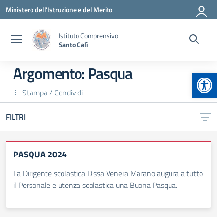
Vai ai contenuti
Vai al menu di navigazione
Vai al footer
Ministero dell'Istruzione e del Merito
Istituto Comprensivo
Santo Calì
Argomento: Pasqua
Apr
Stampa / Condividi
FILTRI
PASQUA 2024
La Dirigente scolastica D.ssa Venera Marano augura a tutto
il Personale e utenza scolastica una Buona Pasqua.