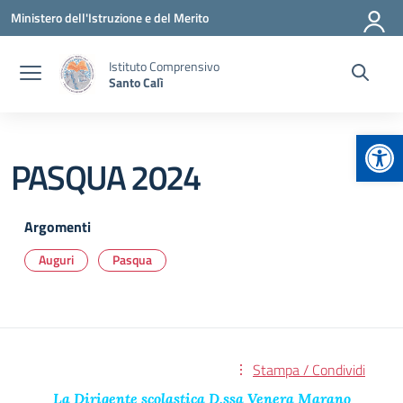
Vai ai contenuti
Vai al menu di navigazione
Vai al footer
Ministero dell'Istruzione e del Merito
Istituto Comprensivo
Santo Calì
Apr
PASQUA 2024
Argomenti
Auguri
Pasqua
Stampa / Condividi
La Dirigente scolastica D.ssa Venera Marano