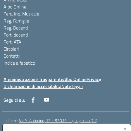
Albo Online
Perc. Ind. Musicale
Reg. Famiglie
Reg. Docenti
Port. docenti
Port. ATA
Circolari
Contatti
Indice alfabetico
Amministrazione Trasparente
Albo Online
Privacy
Dichiarazione di accessibilità
Note legali
Seguici su:
Indirizzo:
Via S. Antonino, 12 – 95015 Linguaglossa (CT)
Centralino:
095 643051
Email:
ctic83200r@istruzione.it