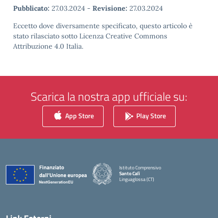
Pubblicato:
27.03.2024
-
Revisione:
27.03.2024
Eccetto dove diversamente specificato, questo articolo è
stato rilasciato sotto Licenza Creative Commons
Attribuzione 4.0 Italia.
Scarica la nostra app ufficiale su:
App Store
Play Store
Istituto Comprensivo
Santo Calì
Linguaglossa (CT)
— Visita la pagina iniziale della scuola