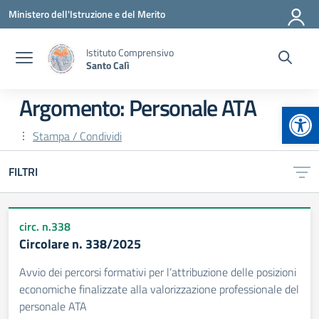
Vai ai contenuti
Vai al menu di navigazione
Vai al footer
Ministero dell'Istruzione e del Merito
Istituto Comprensivo
Santo Calì
Argomento: Personale ATA
Apr
Stampa / Condividi
FILTRI
circ. n.338
Circolare n. 338/2025
Avvio dei percorsi formativi per l’attribuzione delle posizioni
economiche finalizzate alla valorizzazione professionale del
personale ATA