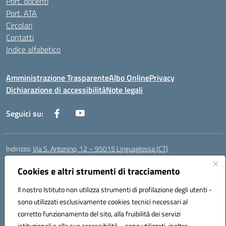
Port. docenti
Port. ATA
Circolari
Contatti
Indice alfabetico
Amministrazione Trasparente
Albo Online
Privacy
Dichiarazione di accessibilità
Note legali
Seguici su:
Indirizzo:
Via S. Antonino, 12 – 95015 Linguaglossa (CT)
Centralino:
095 643051
Email:
ctic83200r@istruzione.it
Posta elettronica certificata (PEC):
Cookies e altri strumenti di tracciamento
ctic83200r@pec.istruzione.it
Codice fiscale: 83002470876
Il nostro Istituto non utilizza strumenti di profilazione degli utenti -
Codice meccanografico:
CTIC83200R
sono utilizzati esclusivamente cookies tecnici necessari al
Codice Indice delle Pubbliche Amministrazioni (IPA): istsc_CTIC83200R
corretto funzionamento del sito, alla fruibilità dei servizi
Codice unico di fatturazione (CUF): UF7TEB
istituzionali e alla sua accessibilità – sono utilizzati, inoltre,