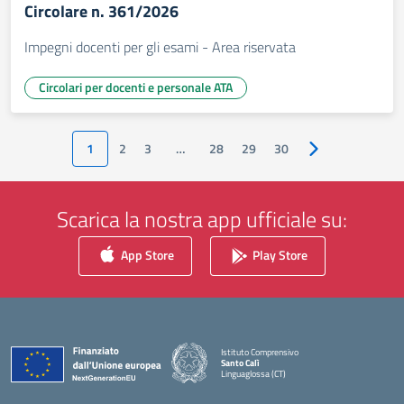
Circolare n. 361/2026
Impegni docenti per gli esami - Area riservata
Circolari per docenti e personale ATA
1
2
3
…
28
29
30
Pagina successiv
Scarica la nostra app ufficiale su:
App Store
Play Store
Istituto Comprensivo
Santo Calì
Linguaglossa (CT)
— Visita la pagina iniziale della scuola