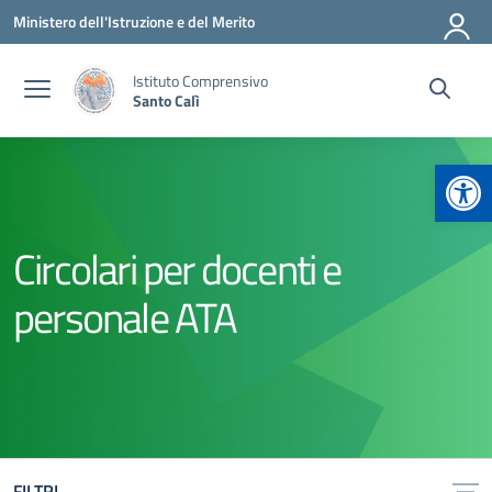
Vai ai contenuti
Vai al menu di navigazione
Vai al footer
Ministero dell'Istruzione e del Merito
Istituto Comprensivo
Santo Calì
Apr
Circolari per docenti e
personale ATA
FILTRI