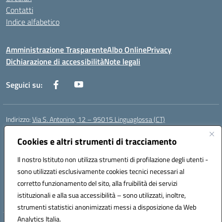
Contatti
Indice alfabetico
Amministrazione Trasparente
Albo Online
Privacy
Dichiarazione di accessibilità
Note legali
Seguici su:
Indirizzo:
Via S. Antonino, 12 – 95015 Linguaglossa (CT)
Centralino:
095 643051
Email:
ctic83200r@istruzione.it
Posta elettronica certificata (PEC):
Cookies e altri strumenti di tracciamento
ctic83200r@pec.istruzione.it
Codice fiscale: 83002470876
Il nostro Istituto non utilizza strumenti di profilazione degli utenti -
Codice meccanografico:
CTIC83200R
sono utilizzati esclusivamente cookies tecnici necessari al
Codice Indice delle Pubbliche Amministrazioni (IPA): istsc_CTIC83200R
corretto funzionamento del sito, alla fruibilità dei servizi
Codice unico di fatturazione (CUF): UF7TEB
istituzionali e alla sua accessibilità – sono utilizzati, inoltre,
strumenti statistici anonimizzati messi a disposizione da Web
Analytics Italia.