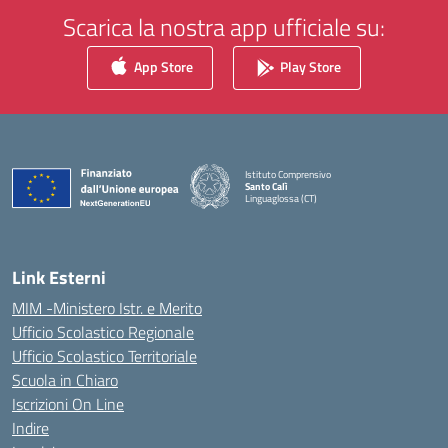
Scarica la nostra app ufficiale su:
App Store
Play Store
Istituto Comprensivo
Santo Calì
Linguaglossa (CT)
— Visita la pagina iniziale della scuola
Link Esterni
MIM -Ministero Istr. e Merito
Ufficio Scolastico Regionale
Ufficio Scolastico Territoriale
Scuola in Chiaro
Iscrizioni On Line
Indire