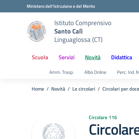
Vai ai contenuti
Vai al menu di navigazione
Vai al footer
Ministero dell'Istruzione e del Merito
Istituto Comprensivo
Santo Calì
Linguaglossa (CT)
Scuola
Servizi
Novità
Didattica
Amm. Trasp.
Albo Online
Perc. Ind. 
Home
Novità
Le circolari
Circolari per doc
Circolare 116
Circolar