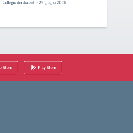
Collegio dei docenti - 29 giugno 2026
Incontr
second
 Store
Play Store