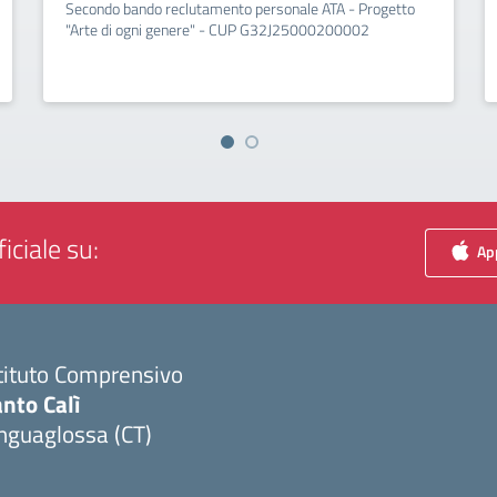
Secondo bando reclutamento personale ATA - Progetto
"Arte di ogni genere" - CUP G32J25000200002
iciale su:
App
tituto Comprensivo
nto Calì
nguaglossa (CT)
Visita la pagina iniziale della scuola