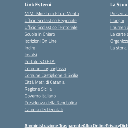
Link Esterni
La Scuo
MIM -Ministero Istr. e Merito
Presenta
Ufficio Scolastico Regionale
I luoghi
Ufficio Scolastico Territoriale
I numeri 
Scuola in Chiaro
Le carte 
Iscrizioni On Line
Organizz
Indire
La storia
Invalsi
Portale S.O.F.I.A.
Comune Linguaglossa
Comune Castiglione di Sicilia
Città Metr. di Catania
Regione Sicilia
Governo italiano
Presidenza della Repubblica
Camera dei Deputati
Amministrazione Trasparente
Albo Online
Privacy
Dich