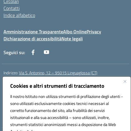
Circolari
Contatti
Indice alfabetico
Amministrazione Trasparente
Albo Online
Privacy
Dichiarazione di accessibilità
Note legali
Seguici su:
Indirizzo:
Via S. Antonino, 12 – 95015 Linguaglossa (CT)
Centralino:
095 643051
Email:
ctic83200r@istruzione.it
Posta elettronica certificata (PEC):
Cookies e altri strumenti di tracciamento
ctic83200r@pec.istruzione.it
Codice fiscale: 83002470876
Il nostro Istituto non utilizza strumenti di profilazione degli utenti -
Codice meccanografico:
CTIC83200R
sono utilizzati esclusivamente cookies tecnici necessari al
Codice Indice delle Pubbliche Amministrazioni (IPA): istsc_CTIC83200R
corretto funzionamento del sito, alla fruibilità dei servizi
Codice unico di fatturazione (CUF): UF7TEB
istituzionali e alla sua accessibilità – sono utilizzati, inoltre,
strumenti statistici anonimizzati messi a disposizione da Web