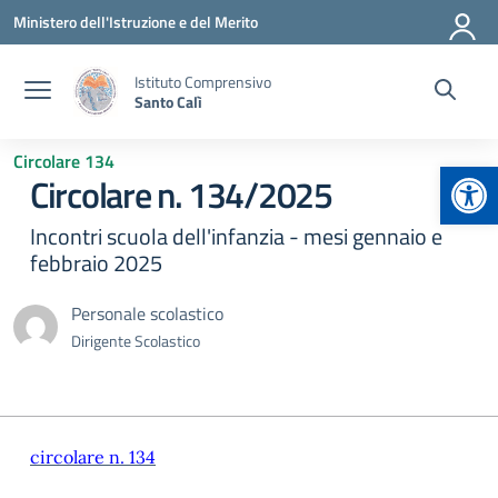
Vai ai contenuti
Vai al menu di navigazione
Vai al footer
Ministero dell'Istruzione e del Merito
Istituto Comprensivo
Santo Calì
Circolare 134
Apr
Circolare n. 134/2025
Incontri scuola dell'infanzia - mesi gennaio e
febbraio 2025
Personale scolastico
Dirigente Scolastico
circolare n. 134