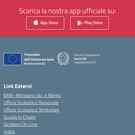
Scarica la nostra app ufficiale su:
App Store
Play Store
Istituto Comprensivo
Santo Calì
Linguaglossa (CT)
— Visita la pagina iniziale della scuola
Link Esterni
MIM -Ministero Istr. e Merito
Ufficio Scolastico Regionale
Ufficio Scolastico Territoriale
Scuola in Chiaro
Iscrizioni On Line
Indire