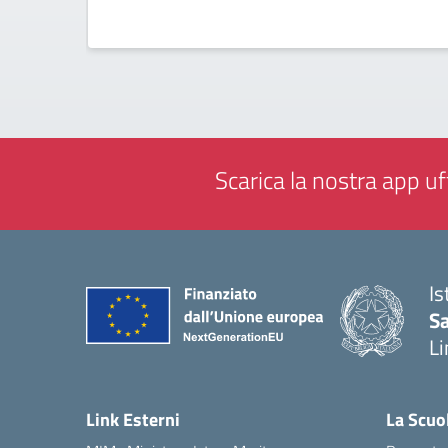
Scarica la nostra app uff
Is
Sa
Li
— 
Link Esterni
La Scuo