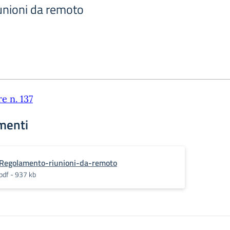
unioni da remoto
re n. 137
menti
Regolamento-riunioni-da-remoto
pdf - 937 kb