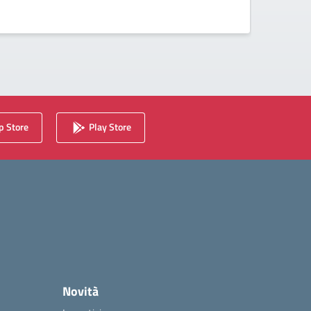
 Store
Play Store
Novità