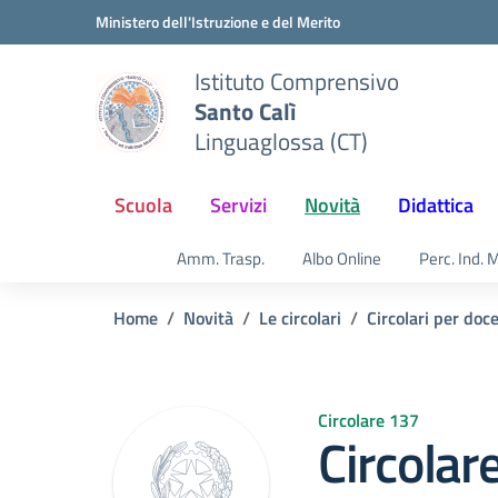
Vai ai contenuti
Vai al menu di navigazione
Vai al footer
Ministero dell'Istruzione e del Merito
Istituto Comprensivo
Santo Calì
Linguaglossa (CT)
Scuola
Servizi
Novità
Didattica
Amm. Trasp.
Albo Online
Perc. Ind. 
Home
Novità
Le circolari
Circolari per doc
Circolare 137
Circolar