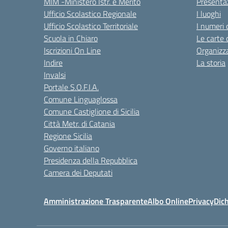
MIM -Ministero Istr. e Merito
Presenta
Ufficio Scolastico Regionale
I luoghi
Ufficio Scolastico Territoriale
I numeri 
Scuola in Chiaro
Le carte 
Iscrizioni On Line
Organizz
Indire
La storia
Invalsi
Portale S.O.F.I.A.
Comune Linguaglossa
Comune Castiglione di Sicilia
Città Metr. di Catania
Regione Sicilia
Governo italiano
Presidenza della Repubblica
Camera dei Deputati
Amministrazione Trasparente
Albo Online
Privacy
Dich