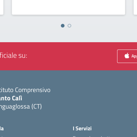
iciale su:
App
tituto Comprensivo
nto Calì
nguaglossa (CT)
Visita la pagina iniziale della scuola
la
I Servizi