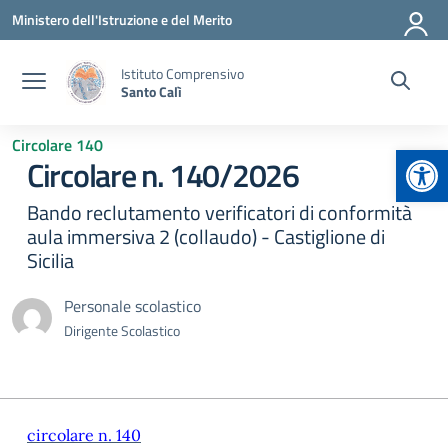
Vai ai contenuti
Vai al menu di navigazione
Vai al footer
Ministero dell'Istruzione e del Merito
Istituto Comprensivo
Santo Calì
Circolare 140
Apr
Circolare n. 140/2026
Bando reclutamento verificatori di conformità
aula immersiva 2 (collaudo) - Castiglione di
Sicilia
Personale scolastico
Dirigente Scolastico
circolare n. 140