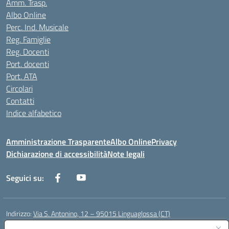
Amm. Trasp.
Albo Online
Perc. Ind. Musicale
Reg. Famiglie
Reg. Docenti
Port. docenti
Port. ATA
Circolari
Contatti
Indice alfabetico
Amministrazione Trasparente
Albo Online
Privacy
Dichiarazione di accessibilità
Note legali
Seguici su:
Indirizzo:
Via S. Antonino, 12 – 95015 Linguaglossa (CT)
Centralino:
095 643051
Email:
ctic83200r@istruzione.it