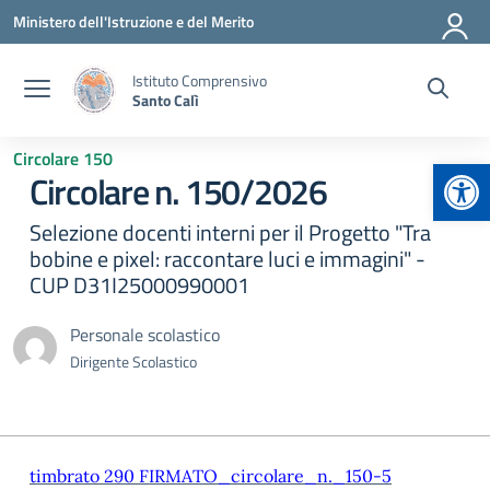
Vai ai contenuti
Vai al menu di navigazione
Vai al footer
Ministero dell'Istruzione e del Merito
Istituto Comprensivo
Santo Calì
Circolare 150
Apr
Circolare n. 150/2026
Selezione docenti interni per il Progetto "Tra
bobine e pixel: raccontare luci e immagini" -
CUP D31I25000990001
Personale scolastico
Dirigente Scolastico
timbrato 290 FIRMATO_circolare_n._150-5