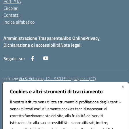
Port. ATA
Circolari
Contatti
Indice alfabetico
Amministrazione Trasparente
Albo Online
Privacy
Dichiarazione di accessibilità
Note legali
Seguici su:
Indirizzo:
Via S. Antonino, 12 – 95015 Linguaglossa (CT)
Centralino:
095 643051
Email:
ctic83200r@istruzione.it
Posta elettronica certificata (PEC):
Cookies e altri strumenti di tracciamento
ctic83200r@pec.istruzione.it
Codice fiscale: 83002470876
Il nostro Istituto non utilizza strumenti di profilazione degli utenti -
Codice meccanografico:
CTIC83200R
sono utilizzati esclusivamente cookies tecnici necessari al
Codice Indice delle Pubbliche Amministrazioni (IPA): istsc_CTIC83200R
corretto funzionamento del sito, alla fruibilità dei servizi
Codice unico di fatturazione (CUF): UF7TEB
istituzionali e alla sua accessibilità – sono utilizzati, inoltre,