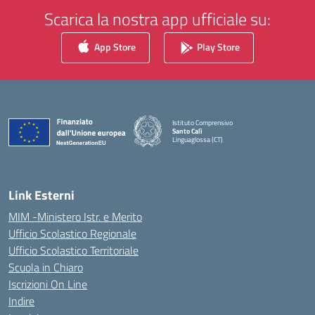
Scarica la nostra app ufficiale su:
App Store
Play Store
Istituto Comprensivo
Santo Calì
Linguaglossa (CT)
— Visita la pagina iniziale della scuola
Link Esterni
MIM -Ministero Istr. e Merito
Ufficio Scolastico Regionale
Ufficio Scolastico Territoriale
Scuola in Chiaro
Iscrizioni On Line
Indire