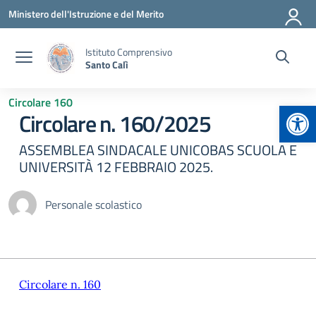
Vai ai contenuti
Vai al menu di navigazione
Vai al footer
Ministero dell'Istruzione e del Merito
Istituto Comprensivo
Santo Calì
Circolare 160
Apr
Circolare n. 160/2025
ASSEMBLEA SINDACALE UNICOBAS SCUOLA E
UNIVERSITÀ 12 FEBBRAIO 2025.
Personale scolastico
Circolare n. 160