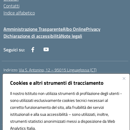
Contatti
Indice alfabetico
Amministrazione Trasparente
Albo Online
Privacy
Dichiarazione di accessibilità
Note legali
Seguici su:
Indirizzo:
Via S. Antonino, 12 – 95015 Linguaglossa (CT)
Centralino:
095 643051
Email:
ctic83200r@istruzione.it
Posta elettronica certificata (PEC):
Cookies e altri strumenti di tracciamento
ctic83200r@pec.istruzione.it
Codice fiscale: 83002470876
Il nostro Istituto non utilizza strumenti di profilazione degli utenti -
Codice meccanografico:
CTIC83200R
sono utilizzati esclusivamente cookies tecnici necessari al
Codice Indice delle Pubbliche Amministrazioni (IPA): istsc_CTIC83200R
corretto funzionamento del sito, alla fruibilità dei servizi
Codice unico di fatturazione (CUF): UF7TEB
istituzionali e alla sua accessibilità – sono utilizzati, inoltre,
strumenti statistici anonimizzati messi a disposizione da Web
Analytics Italia.