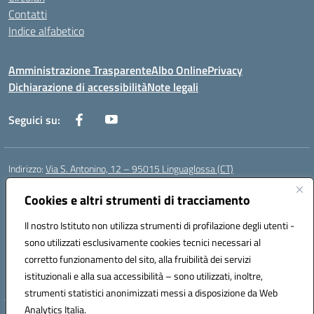
Contatti
Indice alfabetico
Amministrazione Trasparente
Albo Online
Privacy
Dichiarazione di accessibilità
Note legali
Seguici su:
Indirizzo:
Via S. Antonino, 12 – 95015 Linguaglossa (CT)
Centralino:
095 643051
Email:
ctic83200r@istruzione.it
Posta elettronica certificata (PEC):
Cookies e altri strumenti di tracciamento
ctic83200r@pec.istruzione.it
Codice fiscale: 83002470876
Il nostro Istituto non utilizza strumenti di profilazione degli utenti -
Codice meccanografico:
CTIC83200R
sono utilizzati esclusivamente cookies tecnici necessari al
Codice Indice delle Pubbliche Amministrazioni (IPA): istsc_CTIC83200R
corretto funzionamento del sito, alla fruibilità dei servizi
Codice unico di fatturazione (CUF): UF7TEB
istituzionali e alla sua accessibilità – sono utilizzati, inoltre,
strumenti statistici anonimizzati messi a disposizione da Web
Analytics Italia.