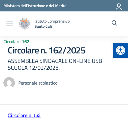
Vai ai contenuti
Vai al menu di navigazione
Vai al footer
Ministero dell'Istruzione e del Merito
Istituto Comprensivo
Santo Calì
Circolare 162
Apr
Circolare n. 162/2025
ASSEMBLEA SINDACALE ON-LINE USB
SCUOLA 12/02/2025.
Personale scolastico
Circolare n. 162