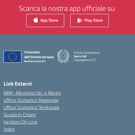
Scarica la nostra app ufficiale su:
App Store
Play Store
Istituto Comprensivo
Santo Calì
Linguaglossa (CT)
— Visita la pagina iniziale della scuola
Link Esterni
MIM -Ministero Istr. e Merito
Ufficio Scolastico Regionale
Ufficio Scolastico Territoriale
Scuola in Chiaro
Iscrizioni On Line
Indire