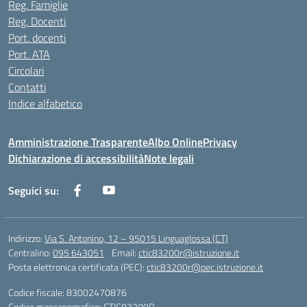
Reg. Famiglie
Reg. Docenti
Port. docenti
Port. ATA
Circolari
Contatti
Indice alfabetico
Amministrazione Trasparente
Albo Online
Privacy
Dichiarazione di accessibilità
Note legali
Seguici su:
Indirizzo:
Via S. Antonino, 12 – 95015 Linguaglossa (CT)
Centralino:
095 643051
Email:
ctic83200r@istruzione.it
Posta elettronica certificata (PEC):
ctic83200r@pec.istruzione.it
Codice fiscale: 83002470876
Codice meccanografico:
CTIC83200R