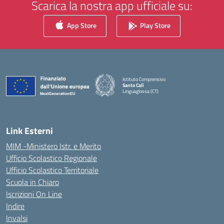
Scarica la nostra app ufficiale su:
App Store
Play Store
Istituto Comprensivo
Santo Calì
Linguaglossa (CT)
— Visita la pagina iniziale della scuola
Link Esterni
MIM -Ministero Istr. e Merito
Ufficio Scolastico Regionale
Ufficio Scolastico Territoriale
Scuola in Chiaro
Iscrizioni On Line
Indire
Invalsi