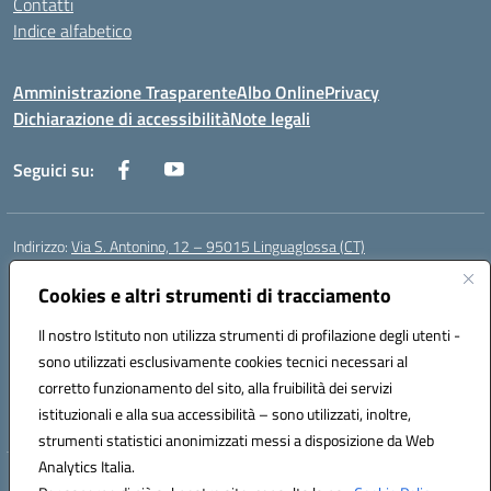
Contatti
Indice alfabetico
Amministrazione Trasparente
Albo Online
Privacy
Dichiarazione di accessibilità
Note legali
Seguici su:
Indirizzo:
Via S. Antonino, 12 – 95015 Linguaglossa (CT)
Centralino:
095 643051
Email:
ctic83200r@istruzione.it
Posta elettronica certificata (PEC):
Cookies e altri strumenti di tracciamento
ctic83200r@pec.istruzione.it
Codice fiscale: 83002470876
Il nostro Istituto non utilizza strumenti di profilazione degli utenti -
Codice meccanografico:
CTIC83200R
sono utilizzati esclusivamente cookies tecnici necessari al
Codice Indice delle Pubbliche Amministrazioni (IPA): istsc_CTIC83200R
corretto funzionamento del sito, alla fruibilità dei servizi
Codice unico di fatturazione (CUF): UF7TEB
istituzionali e alla sua accessibilità – sono utilizzati, inoltre,
strumenti statistici anonimizzati messi a disposizione da Web
Analytics Italia.
Hosting & Powered by 3D Solution S.r.l.