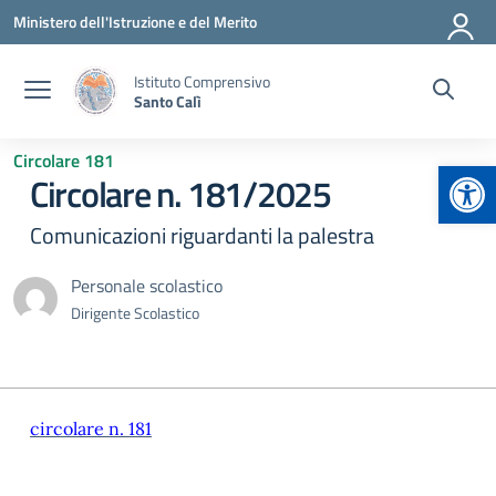
Vai ai contenuti
Vai al menu di navigazione
Vai al footer
Ministero dell'Istruzione e del Merito
Istituto Comprensivo
Santo Calì
Circolare 181
Apr
Circolare n. 181/2025
Comunicazioni riguardanti la palestra
Personale scolastico
Dirigente Scolastico
circolare n. 181