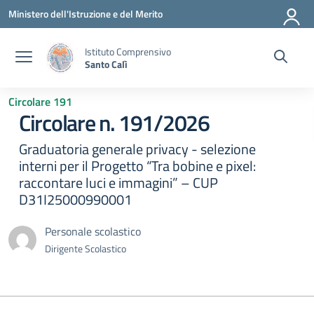
Vai ai contenuti
Vai al menu di navigazione
Vai al footer
Ministero dell'Istruzione e del Merito
Istituto Comprensivo
Santo Calì
Circolare 191
Circolare n. 191/2026
Graduatoria generale privacy - selezione
interni per il Progetto “Tra bobine e pixel:
raccontare luci e immagini” – CUP
D31I25000990001
Personale scolastico
Dirigente Scolastico