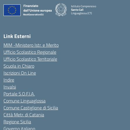
Istituto Comprensivo
Santo Calì
Linguaglossa (CT)
— Visita la pagina iniziale della scuola
Link Esterni
MIM -Ministero Istr. e Merito
Ufficio Scolastico Regionale
Ufficio Scolastico Territoriale
Scuola in Chiaro
Iscrizioni On Line
Indire
Invalsi
Portale S.O.F.I.A.
Comune Linguaglossa
Comune Castiglione di Sicilia
Città Metr. di Catania
Regione Sicilia
Governo italiano