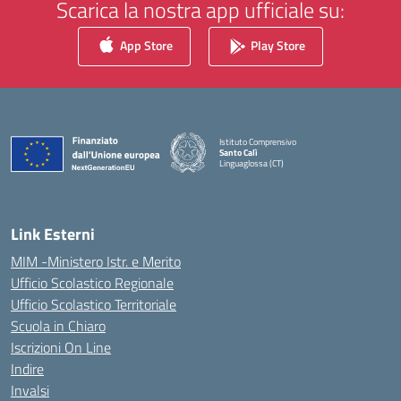
Scarica la nostra app ufficiale su:
App Store
Play Store
Istituto Comprensivo
Santo Calì
Linguaglossa (CT)
— Visita la pagina iniziale della scuola
Link Esterni
MIM -Ministero Istr. e Merito
Ufficio Scolastico Regionale
Ufficio Scolastico Territoriale
Scuola in Chiaro
Iscrizioni On Line
Indire
Invalsi