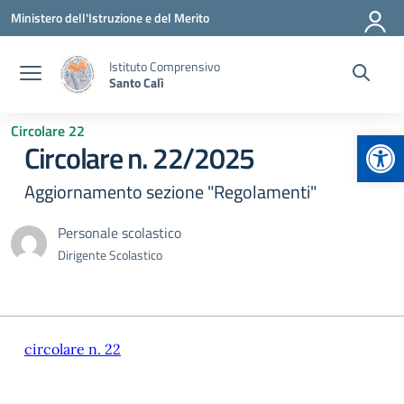
Vai ai contenuti
Vai al menu di navigazione
Vai al footer
Ministero dell'Istruzione e del Merito
Istituto Comprensivo
Santo Calì
Circolare 22
Apr
Circolare n. 22/2025
Aggiornamento sezione "Regolamenti"
Personale scolastico
Dirigente Scolastico
circolare n. 22