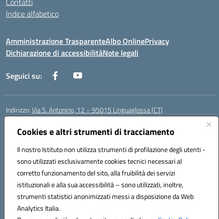
Contatti
Indice alfabetico
Amministrazione Trasparente
Albo Online
Privacy
Dichiarazione di accessibilità
Note legali
Seguici su:
Indirizzo:
Via S. Antonino, 12 – 95015 Linguaglossa (CT)
Centralino:
095 643051
Email:
ctic83200r@istruzione.it
Posta elettronica certificata (PEC):
Cookies e altri strumenti di tracciamento
ctic83200r@pec.istruzione.it
Codice fiscale: 83002470876
Il nostro Istituto non utilizza strumenti di profilazione degli utenti -
Codice meccanografico:
CTIC83200R
sono utilizzati esclusivamente cookies tecnici necessari al
Codice Indice delle Pubbliche Amministrazioni (IPA): istsc_CTIC83200R
corretto funzionamento del sito, alla fruibilità dei servizi
Codice unico di fatturazione (CUF): UF7TEB
istituzionali e alla sua accessibilità – sono utilizzati, inoltre,
strumenti statistici anonimizzati messi a disposizione da Web
Analytics Italia.
Hosting & Powered by 3D Solution S.r.l.