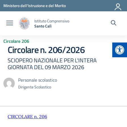
Vai ai contenuti
Vai al menu di navigazione
Vai al footer
Ministero dell'Istruzione e del Merito
Istituto Comprensivo
Santo Calì
Circolare 206
Apr
Circolare n. 206/2026
SCIOPERO NAZIONALE PER L'INTERA
GIORNATA DEL 09 MARZO 2026
Personale scolastico
Dirigente Scolastico
CIRCOLARE n. 206