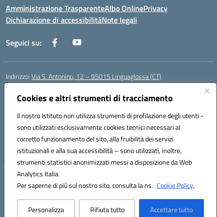
Amministrazione Trasparente
Albo Online
Privacy
Dichiarazione di accessibilità
Note legali
Seguici su:
Indirizzo:
Via S. Antonino, 12 – 95015 Linguaglossa (CT)
Centralino:
095 643051
Email:
ctic83200r@istruzione.it
Posta elettronica certificata (PEC):
Cookies e altri strumenti di tracciamento
ctic83200r@pec.istruzione.it
Codice fiscale: 83002470876
Il nostro Istituto non utilizza strumenti di profilazione degli utenti -
Codice meccanografico:
CTIC83200R
sono utilizzati esclusivamente cookies tecnici necessari al
Codice Indice delle Pubbliche Amministrazioni (IPA): istsc_CTIC83200R
corretto funzionamento del sito, alla fruibilità dei servizi
Codice unico di fatturazione (CUF): UF7TEB
istituzionali e alla sua accessibilità – sono utilizzati, inoltre,
strumenti statistici anonimizzati messi a disposizione da Web
Analytics Italia.
Hosting & Powered by 3D Solution S.r.l.
Per saperne di più sul nostro sito, consulta la ns.
Cookie Policy.
Concept & Design by Designers Italia
Personalizza
Rifiuta tutto
Accettare tutto