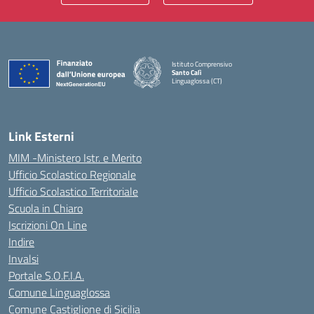
Istituto Comprensivo
Santo Calì
Linguaglossa (CT)
— Visita la pagina iniziale della scuola
Link Esterni
MIM -Ministero Istr. e Merito
Ufficio Scolastico Regionale
Ufficio Scolastico Territoriale
Scuola in Chiaro
Iscrizioni On Line
Indire
Invalsi
Portale S.O.F.I.A.
Comune Linguaglossa
Comune Castiglione di Sicilia