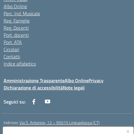
Albo Online
Perc. Ind. Musicale
Reg. Famiglie
Reg. Docenti
Port. docenti
Port. ATA
Circolari
Contatti
Indice alfabetico
Amministrazione Trasparente
Albo Online
Privacy
Dichiarazione di accessibilità
Note legali
Seguici su:
Indirizzo:
Via S. Antonino, 12 – 95015 Linguaglossa (CT)
Centralino:
095 643051
Email:
ctic83200r@istruzione.it