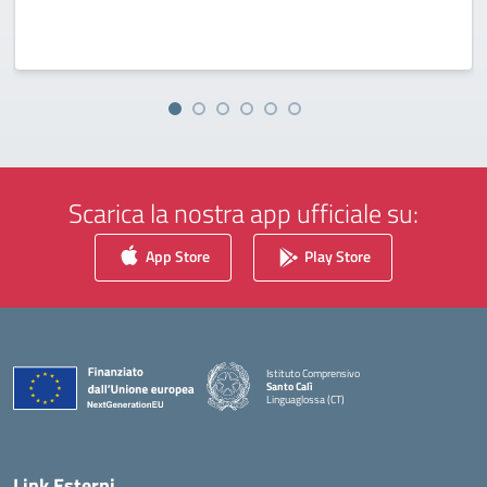
Scarica la nostra app ufficiale su:
App Store
Play Store
Istituto Comprensivo
Santo Calì
Linguaglossa (CT)
— Visita la pagina iniziale della scuola
Link Esterni