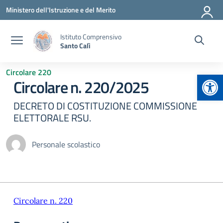
Vai ai contenuti
Vai al menu di navigazione
Vai al footer
Ministero dell'Istruzione e del Merito
Istituto Comprensivo
Santo Calì
Circolare 220
Apr
Circolare n. 220/2025
DECRETO DI COSTITUZIONE COMMISSIONE
ELETTORALE RSU.
Personale scolastico
Circolare n. 220