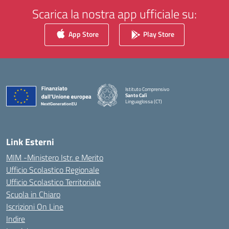
Scarica la nostra app ufficiale su:
App Store
Play Store
Istituto Comprensivo
Santo Calì
Linguaglossa (CT)
— Visita la pagina iniziale della scuola
Link Esterni
MIM -Ministero Istr. e Merito
Ufficio Scolastico Regionale
Ufficio Scolastico Territoriale
Scuola in Chiaro
Iscrizioni On Line
Indire