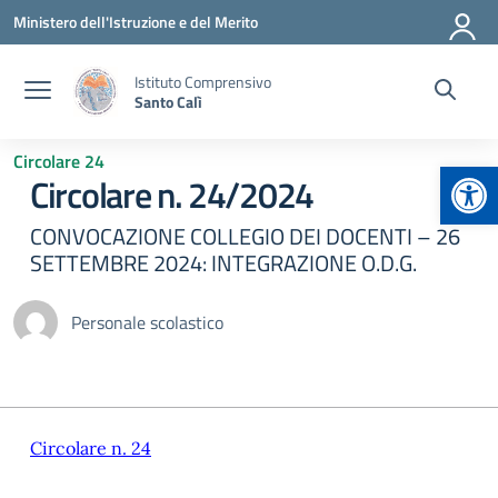
Vai ai contenuti
Vai al menu di navigazione
Vai al footer
Ministero dell'Istruzione e del Merito
Istituto Comprensivo
Santo Calì
Circolare 24
Apr
Circolare n. 24/2024
CONVOCAZIONE COLLEGIO DEI DOCENTI – 26
SETTEMBRE 2024: INTEGRAZIONE O.D.G.
Personale scolastico
Circolare n. 24