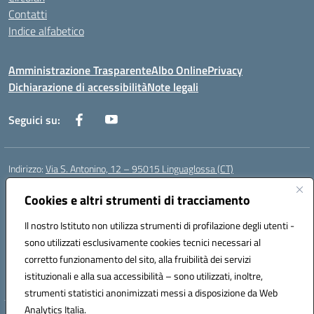
Contatti
Indice alfabetico
Amministrazione Trasparente
Albo Online
Privacy
Dichiarazione di accessibilità
Note legali
Seguici su:
Indirizzo:
Via S. Antonino, 12 – 95015 Linguaglossa (CT)
Centralino:
095 643051
Email:
ctic83200r@istruzione.it
Posta elettronica certificata (PEC):
Cookies e altri strumenti di tracciamento
ctic83200r@pec.istruzione.it
Codice fiscale: 83002470876
Il nostro Istituto non utilizza strumenti di profilazione degli utenti -
Codice meccanografico:
CTIC83200R
sono utilizzati esclusivamente cookies tecnici necessari al
Codice Indice delle Pubbliche Amministrazioni (IPA): istsc_CTIC83200R
corretto funzionamento del sito, alla fruibilità dei servizi
Codice unico di fatturazione (CUF): UF7TEB
istituzionali e alla sua accessibilità – sono utilizzati, inoltre,
strumenti statistici anonimizzati messi a disposizione da Web
Analytics Italia.