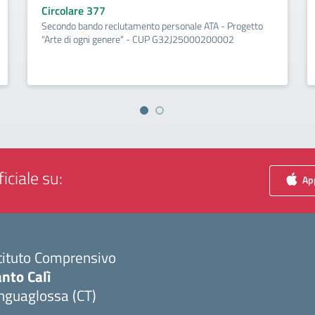
Circolare 377
Secondo bando reclutamento personale ATA - Progetto
"Arte di ogni genere" - CUP G32J25000200002
iciale su:
App
tituto Comprensivo
nto Calì
nguaglossa (CT)
Visita la pagina iniziale della scuola