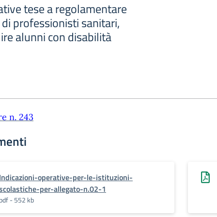
ative tese a regolamentare
 di professionisti sanitari,
uire alunni con disabilità
re n. 243
menti
Indicazioni-operative-per-le-istituzioni-
scolastiche-per-allegato-n.02-1
pdf - 552 kb