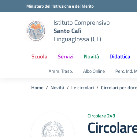
Vai ai contenuti
Vai al menu di navigazione
Vai al footer
Ministero dell'Istruzione e del Merito
Istituto Comprensivo
Santo Calì
Linguaglossa (CT)
Scuola
Servizi
Novità
Didattica
Amm. Trasp.
Albo Online
Perc. Ind. 
Home
Novità
Le circolari
Circolari per doc
Circolare 243
Circolar