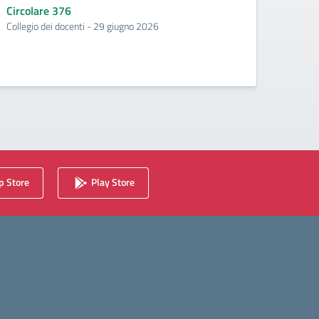
Circolare 376
Circo
Collegio dei docenti - 29 giugno 2026
Incontr
second
 Store
Play Store