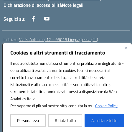
Dichiarazione di accessibilità
Note legali
Seguici su:
Indirizzo:
Via S. Antonino, 12 – 95015 Linguaglossa (CT)
Centralino:
095 643051
Email:
ctic83200r@istruzione.it
Posta elettronica certificata (PEC):
Cookies e altri strumenti di tracciamento
ctic83200r@pec.istruzione.it
Codice fiscale: 83002470876
Il nostro Istituto non utilizza strumenti di profilazione degli utenti -
Codice meccanografico:
CTIC83200R
sono utilizzati esclusivamente cookies tecnici necessari al
Codice Indice delle Pubbliche Amministrazioni (IPA): istsc_CTIC83200R
corretto funzionamento del sito, alla fruibilità dei servizi
Codice unico di fatturazione (CUF): UF7TEB
istituzionali e alla sua accessibilità – sono utilizzati, inoltre,
strumenti statistici anonimizzati messi a disposizione da Web
Analytics Italia.
Hosting & Powered by 3D Solution S.r.l.
Per saperne di più sul nostro sito, consulta la ns.
Cookie Policy.
Concept & Design by Designers Italia
Personalizza
Rifiuta tutto
Accettare tutto