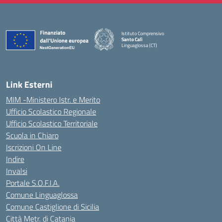
Istituto Comprensivo
Santo Calì
Linguaglossa (CT)
— Visita la pagina iniziale della scuola
Link Esterni
MIM -Ministero Istr. e Merito
Ufficio Scolastico Regionale
Ufficio Scolastico Territoriale
Scuola in Chiaro
Iscrizioni On Line
Indire
Invalsi
Portale S.O.F.I.A.
Comune Linguaglossa
Comune Castiglione di Sicilia
Città Metr. di Catania